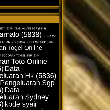
 SDY
(5346)
ANGKA MAIN SGP
(5344)
arnalo
(5838)
BOCORAN
OCORAN SDY
(5346)
BOCORAN SGP
(5344)
an Togel Online
)
BOCORAN TOGEL SGP
(5344)
an Toto Online
6)
Data
eluaran Hk
(5836)
 Pengeluaran Sgp
6)
Data
eluaran Sydney
6)
kode syair
NDARNALO. SALAM JACKPOT