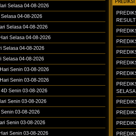
PREDIKSI
Hari Selasa 04-08-2026
PREDIK
i Selasa 04-08-2026
RESULT
ari Selasa 04-08-2026
PREDIK
Hari Selasa 04-08-2026
PREDIK
ri Selasa 04-08-2026
PREDIK
i Selasa 04-08-2026
PREDIK
 Hari Senin 03-08-2026
PREDIK
Hari Senin 03-08-2026
PREDIK
 4D Senin 03-08-2026
SELASA 
Hari Senin 03-08-2026
PREDIK
i Senin 03-08-2026
PREDIK
ari Senin 03-08-2026
PREDIK
Hari Senin 03-08-2026
PREDIK