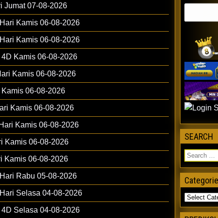
ri Jumat 07-08-2026
 Hari Kamis 06-08-2026
Hari Kamis 06-08-2026
u 4D Kamis 06-08-2026
Hari Kamis 06-08-2026
i Kamis 06-08-2026
ari Kamis 06-08-2026
Hari Kamis 06-08-2026
SEARCH
ri Kamis 06-08-2026
ri Kamis 06-08-2026
 Hari Rabu 05-08-2026
Categori
Hari Selasa 04-08-2026
 4D Selasa 04-08-2026