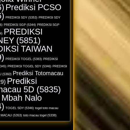
6)
Prediksi PCSO
6)
PREDIKSI SDY
(5353)
PREDIKSI SDY
6)
PREDIKSI SGP
(5344)
PREDIKSI SGP
PREDIKSI
4)
NEY
(5851)
IKSI TAIWAN
9)
PREDIKSI TOGEL
(5383)
PREDIKSI
345)
PREDIKSI TOGEL SDY
(5346)
PREDIKSI
Prediksi Totomacau
U
(5360)
Prediksi
9)
macau 5D
(5835)
r Mbah Nalo
4)
TOGEL SDY
(5346)
togel toto macau
 MACAU
(5353)
toto macau togel
(5338)