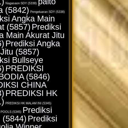
1)
paito
Nagasaon SDY
(5338)
a
(5842)
Pengeluaran SDY
(5338)
ksi Angka Main
at
(5857)
Prediksi
 Main Akurat Jitu
6)
Prediksi Angka
Jitu
(5857)
ksi Bullseye
6)
PREDIKSI
BODIA
(5846)
IKSI CHINA
3)
PREDIKSI HK
1)
PREDIKSI HK MALAM INI
(5345)
Prediksi
K POOLS
(5345)
n
(5844)
Prediksi
olia Winner