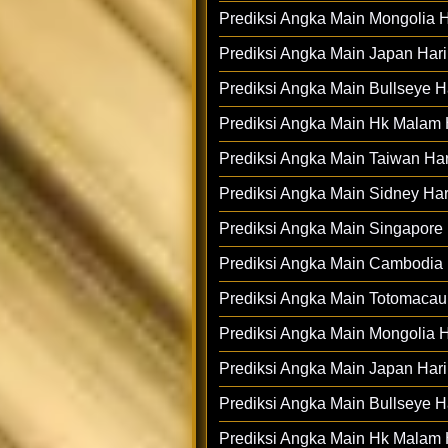
Prediksi Angka Main Mongolia 
Prediksi Angka Main Japan Har
Prediksi Angka Main Bullseye H
Prediksi Angka Main Hk Malam 
Prediksi Angka Main Taiwan Ha
Prediksi Angka Main Sidney Har
Prediksi Angka Main Singapore
Prediksi Angka Main Cambodia 
Prediksi Angka Main Totomacau
Prediksi Angka Main Mongolia 
Prediksi Angka Main Japan Har
Prediksi Angka Main Bullseye H
Prediksi Angka Main Hk Malam 