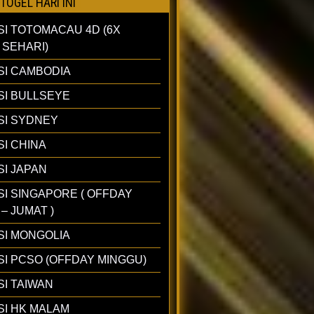
 TOGEL HARI INI
SI TOTOMACAU 4D (6X
 SEHARI)
SI CAMBODIA
SI BULLSEYE
SI SYDNEY
SI CHINA
SI JAPAN
SI SINGAPORE ( OFFDAY
– JUMAT )
SI MONGOLIA
SI PCSO (OFFDAY MINGGU)
SI TAIWAN
SI HK MALAM