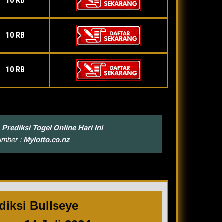
10 RB
10 RB
10 RB
:
Prediksi Togel Online Hari Ini
mber :
Mylotto.co.nz
diksi Bullseye