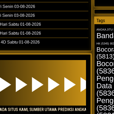
ri Senin 03-08-2026
i Senin 03-08-2026
Tags
 Hari Sabtu 01-08-2026
ANGKA JITU
Hari Sabtu 01-08-2026
Band
 4D Sabtu 01-08-2026
HK
(5345)
B
Bocor
(5813
Bocor
(583
Peng
Data
(583
Peng
(583
BER UTAMA PREDIKSI ANGKA MAIN DARI SITUS TOGEL ONLINE BA