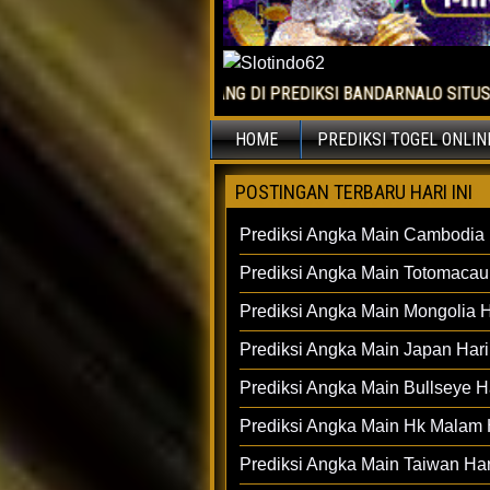
AT DATANG DI PREDIKSI BANDARNALO SITUS TOGEL RESMI BOCORA
HOME
PREDIKSI TOGEL ONLINE
POSTINGAN TERBARU HARI INI
Prediksi Angka Main Cambodia 
Prediksi Angka Main Totomacau
Prediksi Angka Main Mongolia 
Prediksi Angka Main Japan Har
Prediksi Angka Main Bullseye H
Prediksi Angka Main Hk Malam 
Prediksi Angka Main Taiwan Ha