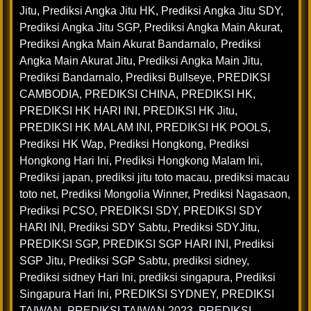
Jitu
,
Prediksi Angka Jitu HK
,
Prediksi Angka Jitu SDY
,
Prediksi Angka Jitu SGP
,
Prediksi Angka Main Akurat
,
Prediksi Angka Main Akurat Bandarnalo
,
Prediksi
Angka Main Akurat Jitu
,
Prediksi Angka Main Jitu
,
Prediksi Bandarnalo
,
Prediksi Bullseye
,
PREDIKSI
CAMBODIA
,
PREDIKSI CHINA
,
PREDIKSI HK
,
PREDIKSI HK HARI INI
,
PREDIKSI HK Jitu
,
PREDIKSI HK MALAM INI
,
PREDIKSI HK POOLS
,
Prediksi HK Wap
,
Prediksi Hongkong
,
Prediksi
Hongkong Hari Ini
,
Prediksi Hongkong Malam Ini
,
Prediksi japan
,
prediksi jitu toto macau
,
prediksi macau
toto net
,
Prediksi Mongolia Winner
,
Prediksi Nagasaon
,
Prediksi PCSO
,
PREDIKSI SDY
,
PREDIKSI SDY
HARI INI
,
Prediksi SDY Sabtu
,
Prediksi SDYJitu
,
PREDIKSI SGP
,
PREDIKSI SGP HARI INI
,
Prediksi
SGP Jitu
,
Prediksi SGP Sabtu
,
prediksi sidney
,
Prediksi sidney Hari Ini
,
prediksi singapura
,
Prediksi
Singapura Hari Ini
,
PREDIKSI SYDNEY
,
PREDIKSI
TAIWAN
,
PREDIKSI TAIWAN 2023
,
PREDIKSI