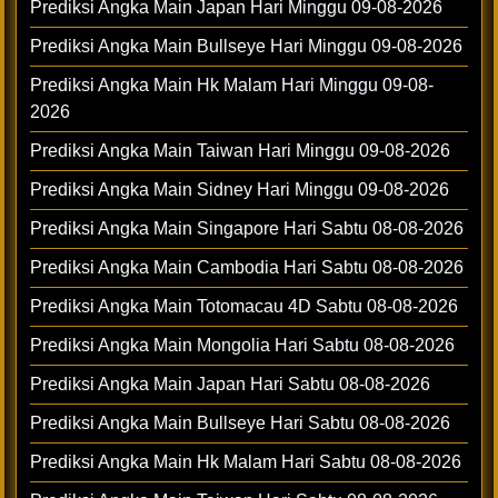
Prediksi Angka Main Japan Hari Minggu 09-08-2026
Prediksi Angka Main Bullseye Hari Minggu 09-08-2026
Prediksi Angka Main Hk Malam Hari Minggu 09-08-
2026
Prediksi Angka Main Taiwan Hari Minggu 09-08-2026
Prediksi Angka Main Sidney Hari Minggu 09-08-2026
Prediksi Angka Main Singapore Hari Sabtu 08-08-2026
Prediksi Angka Main Cambodia Hari Sabtu 08-08-2026
Prediksi Angka Main Totomacau 4D Sabtu 08-08-2026
Prediksi Angka Main Mongolia Hari Sabtu 08-08-2026
Prediksi Angka Main Japan Hari Sabtu 08-08-2026
Prediksi Angka Main Bullseye Hari Sabtu 08-08-2026
Prediksi Angka Main Hk Malam Hari Sabtu 08-08-2026