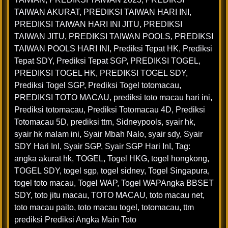
TAIWAN AKURAT
,
PREDIKSI TAIWAN HARI INI
,
PREDIKSI TAIWAN HARI INI JITU
,
PREDIKSI
TAIWAN JITU
,
PREDIKSI TAIWAN POOLS
,
PREDIKSI
TAIWAN POOLS HARI INI
,
Prediksi Tepat HK
,
Prediksi
Tepat SDY
,
Prediksi Tepat SGP
,
PREDIKSI TOGEL
,
PREDIKSI TOGEL HK
,
PREDIKSI TOGEL SDY
,
Prediksi Togel SGP
,
Prediksi Togel totomacau
,
PREDIKSI TOTO MACAU
,
prediksi toto macau hari ini
,
Prediksi totomacau
,
Prediksi Totomacau 4D
,
Prediksi
Totomacau 5D
,
prediksi ttm
,
Sidneypools
,
syair hk
,
syair hk malam ini
,
Syair Mbah Nalo
,
syair sdy
,
Syair
SDY Hari InI
,
Syair SGP
,
Syair SGP Hari InI
,
Tag:
angka akurat hk
,
TOGEL
,
Togel HKG
,
togel hongkong
,
TOGEL SDY
,
togel sgp
,
togel sidney
,
Togel Singapura
,
togel toto macau
,
Togel WAP
,
Togel WAPAngka BBSET
SDY
,
toto jitu macau
,
TOTO MACAU
,
toto macau net
,
toto macau paito
,
toto macau togel
,
totomacau
,
ttm
prediksi Prediksi Angka Main Toto