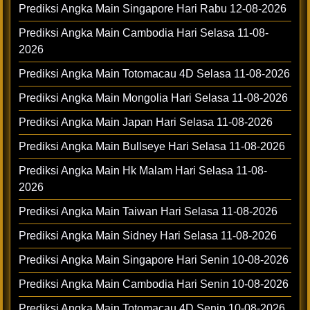
Prediksi Angka Main Singapore Hari Rabu 12-08-2026
Prediksi Angka Main Cambodia Hari Selasa 11-08-
2026
Prediksi Angka Main Totomacau 4D Selasa 11-08-2026
Prediksi Angka Main Mongolia Hari Selasa 11-08-2026
Prediksi Angka Main Japan Hari Selasa 11-08-2026
Prediksi Angka Main Bullseye Hari Selasa 11-08-2026
Prediksi Angka Main Hk Malam Hari Selasa 11-08-
2026
Prediksi Angka Main Taiwan Hari Selasa 11-08-2026
Prediksi Angka Main Sidney Hari Selasa 11-08-2026
Prediksi Angka Main Singapore Hari Senin 10-08-2026
Prediksi Angka Main Cambodia Hari Senin 10-08-2026
Prediksi Angka Main Totomacau 4D Senin 10-08-2026