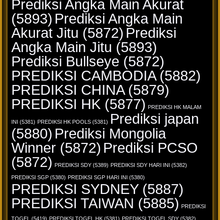
Prediksi Angka Main Akurat
(5893)
Prediksi Angka Main
Akurat Jitu
(5872)
Prediksi
Angka Main Jitu
(5893)
Prediksi Bullseye
(5872)
PREDIKSI CAMBODIA
(5882)
PREDIKSI CHINA
(5879)
PREDIKSI HK
(5877)
PREDIKSI HK MALAM
Prediksi japan
INI
(5381)
PREDIKSI HK POOLS
(5381)
(5880)
Prediksi Mongolia
Winner
(5872)
Prediksi PCSO
(5872)
PREDIKSI SDY
(5389)
PREDIKSI SDY HARI INI
(5382)
PREDIKSI SGP
(5380)
PREDIKSI SGP HARI INI
(5380)
PREDIKSI SYDNEY
(5887)
PREDIKSI TAIWAN
(5885)
PREDIKSI
TOGEL
(5419)
PREDIKSI TOGEL HK
(5381)
PREDIKSI TOGEL SDY
(5382)