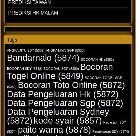
PREDIKSI TAIWAN
PREDIKSI HK MALAM
Tags
ANGKA JITU SDY
(5382)
ANGKA MAIN SGP
(5380)
Bandarnalo
(5874)
BOCORAN HK
(5381)
Bocoran
BOCORAN SDY
(5382)
BOCORAN SGP
(5380)
Togel Online
(5849)
BOCORAN TOGEL SGP
Bocoran Toto Online
(5872)
(5380)
Data Pengeluaran Hk
(5872)
Data Pengeluaran Sgp
(5872)
Data Pengeluaran Sydney
(5872)
kode syair
(5857)
Nagasaon SDY
paito warna
(5878)
(5374)
Pengeluaran SDY
(5374)