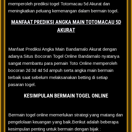
memperoleh prediksi togel Totomacau 5d Akurat dan
meningkatkan peluang kemenangan dalam bermain togel.
MANFAAT PREDIKSI ANGKA MAIN TOTOMACAU 5D
AKURAT
Manfaat Prediksi Angka Main Bandarnalo Akurat dengan
adanya Situs Bocoran Togel Online Bandarnalo nyatanya
sangat membantu para pemain Toto Online memperoleh
bocoran 2d 3d 4d 5d ampuh serta angka main bermain
terbaik saat sebelum melaksanakan betting di setiap
pasaran togel.
KESIMPULAN BERMAIN TOGEL ONLINE
Bermain togel online memerlukan strategi yang matang dan
pengelolaan keuangan yang baik.Berikut adalah beberapa
kesimpulan penting untuk bermain dengan bijak :