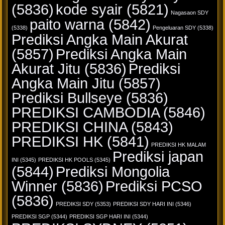
(5836)
kode syair
(5821)
Nagasaon SDY
paito warna
(5842)
(5338)
Pengeluaran SDY
(5338)
Prediksi Angka Main Akurat
(5857)
Prediksi Angka Main
Akurat Jitu
(5836)
Prediksi
Angka Main Jitu
(5857)
Prediksi Bullseye
(5836)
PREDIKSI CAMBODIA
(5846)
PREDIKSI CHINA
(5843)
PREDIKSI HK
(5841)
PREDIKSI HK MALAM
Prediksi japan
INI
(5345)
PREDIKSI HK POOLS
(5345)
(5844)
Prediksi Mongolia
Winner
(5836)
Prediksi PCSO
(5836)
PREDIKSI SDY
(5353)
PREDIKSI SDY HARI INI
(5346)
PREDIKSI SGP
(5344)
PREDIKSI SGP HARI INI
(5344)