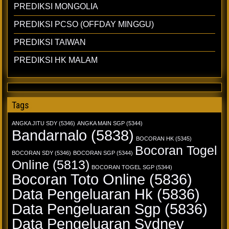
PREDIKSI MONGOLIA
PREDIKSI PCSO (OFFDAY MINGGU)
PREDIKSI TAIWAN
PREDIKSI HK MALAM
Tags
ANGKA JITU SDY
(5346)
ANGKA MAIN SGP
(5344)
Bandarnalo
(5838)
BOCORAN HK
(5345)
Bocoran Togel
BOCORAN SDY
(5346)
BOCORAN SGP
(5344)
Online
(5813)
BOCORAN TOGEL SGP
(5344)
Bocoran Toto Online
(5836)
Data Pengeluaran Hk
(5836)
Data Pengeluaran Sgp
(5836)
Data Pengeluaran Sydney