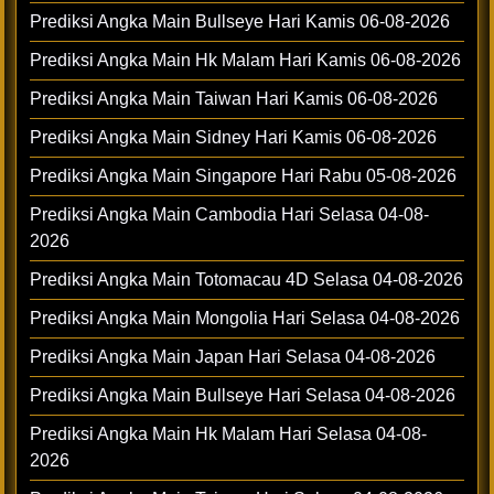
Prediksi Angka Main Bullseye Hari Kamis 06-08-2026
Prediksi Angka Main Hk Malam Hari Kamis 06-08-2026
Prediksi Angka Main Taiwan Hari Kamis 06-08-2026
Prediksi Angka Main Sidney Hari Kamis 06-08-2026
Prediksi Angka Main Singapore Hari Rabu 05-08-2026
Prediksi Angka Main Cambodia Hari Selasa 04-08-
2026
Prediksi Angka Main Totomacau 4D Selasa 04-08-2026
Prediksi Angka Main Mongolia Hari Selasa 04-08-2026
Prediksi Angka Main Japan Hari Selasa 04-08-2026
Prediksi Angka Main Bullseye Hari Selasa 04-08-2026
Prediksi Angka Main Hk Malam Hari Selasa 04-08-
2026