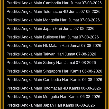
Prediksi Angka Main Cambodia Hari Jumat 07-08-2026
Prediksi Angka Main Totomacau 4D Jumat 07-08-2026
Prediksi Angka Main Mongolia Hari Jumat 07-08-2026
Prediksi Angka Main Japan Hari Jumat 07-08-2026
Prediksi Angka Main Bullseye Hari Jumat 07-08-2026
Prediksi Angka Main Hk Malam Hari Jumat 07-08-2026
Prediksi Angka Main Taiwan Hari Jumat 07-08-2026
Prediksi Angka Main Sidney Hari Jumat 07-08-2026
Prediksi Angka Main Singapore Hari Kamis 06-08-2026
Prediksi Angka Main Cambodia Hari Kamis 06-08-2026
Prediksi Angka Main Totomacau 4D Kamis 06-08-2026
Prediksi Angka Main Mongolia Hari Kamis 06-08-2026
Prediksi Angka Main Japan Hari Kamis 06-08-2026