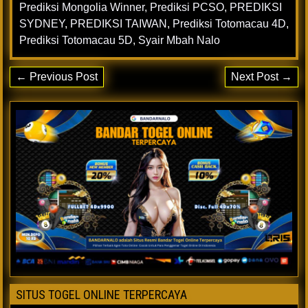
Prediksi Mongolia Winner
,
Prediksi PCSO
,
PREDIKSI
SYDNEY
,
PREDIKSI TAIWAN
,
Prediksi Totomacau 4D
,
Prediksi Totomacau 5D
,
Syair Mbah Nalo
← Previous Post
Next Post →
SITUS TOGEL ONLINE TERPERCAYA