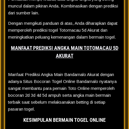
muncul dalam pikiran Anda. Kombinasikan dengan prediksi
dari sumber lain.
Dengan mengikuti panduan di atas, Anda diharapkan dapat
memperoleh prediksi togel Totomacau 5d Akurat dan
meningkatkan peluang kemenangan dalam bermain togel.
MANFAAT PREDIKSI ANGKA MAIN TOTOMACAU 5D
AKURAT
Manfaat Prediksi Angka Main Bandarnalo Akurat dengan
adanya Situs Bocoran Togel Online Bandarnalo nyatanya
sangat membantu para pemain Toto Online memperoleh
bocoran 2d 3d 4d 5d ampuh serta angka main bermain
terbaik saat sebelum melaksanakan betting di setiap
pasaran togel.
KESIMPULAN BERMAIN TOGEL ONLINE