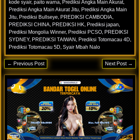
kode syair
,
paito warna
,
Prediksi Angka Main Akurat
,
Prediksi Angka Main Akurat Jitu
,
Prediksi Angka Main
Jitu
,
Prediksi Bullseye
,
PREDIKSI CAMBODIA
,
PREDIKSI CHINA
,
PREDIKSI HK
,
Prediksi japan
,
Prediksi Mongolia Winner
,
Prediksi PCSO
,
PREDIKSI
SYDNEY
,
PREDIKSI TAIWAN
,
Prediksi Totomacau 4D
,
Prediksi Totomacau 5D
,
Syair Mbah Nalo
← Previous Post
Next Post →