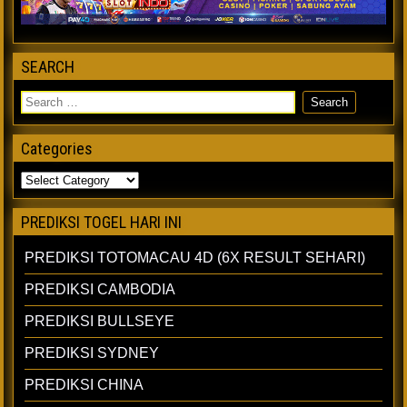
SEARCH
Categories
PREDIKSI TOGEL HARI INI
PREDIKSI TOTOMACAU 4D (6X RESULT SEHARI)
PREDIKSI CAMBODIA
PREDIKSI BULLSEYE
PREDIKSI SYDNEY
PREDIKSI CHINA