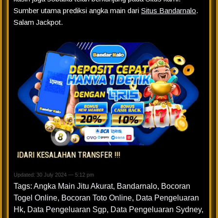
Sumber utama prediksi angka main dari
Situs Bandarnalo
.
Salam Jackpot.
 KESALAHAN TRANSFER !!!
Updated: 30 July 2024 — 5:12 pm
Tags:
Angka Main Jitu Akurat
,
Bandarnalo
,
Bocoran
Togel Online
,
Bocoran Toto Online
,
Data Pengeluaran
Hk
,
Data Pengeluaran Sgp
,
Data Pengeluaran Sydney
,