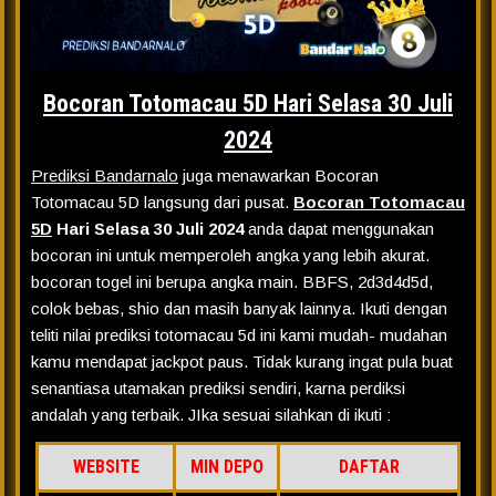
Bocoran Totomacau 5D Hari Selasa 30 Juli
2024
Prediksi Bandarnalo
juga menawarkan Bocoran
Totomacau 5D langsung dari pusat.
Bocoran Totomacau
5D
Hari Selasa 30 Juli 2024
anda dapat menggunakan
bocoran ini untuk memperoleh angka yang lebih akurat.
bocoran togel ini berupa angka main. BBFS, 2d3d4d5d,
colok bebas, shio dan masih banyak lainnya. Ikuti dengan
teliti nilai prediksi totomacau 5d ini kami mudah- mudahan
kamu mendapat jackpot paus. Tidak kurang ingat pula buat
senantiasa utamakan prediksi sendiri, karna perdiksi
andalah yang terbaik. JIka sesuai silahkan di ikuti :
WEBSITE
MIN DEPO
DAFTAR