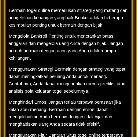
Bermain togel online memerlukan strategi yang matang dan
pengelolaan keuangan yang baik.Berikut adalah beberapa
kesimpulan penting untuk bermain dengan bijak :
Mengelola Bankroll Penting untuk menetapkan batas
anggaran dan mengelola uang Anda dengan bijak. Jangan
pernah bermain dengan uang yang Anda tidak mampu
kehilangan.
Menggunakan Strategi Bermain dengan strategi yang tepat
dapat meningkatkan peluang Anda untuk menang.
Contohnya, Anda dapat menggunakan rumus prediksi atau
analisis pola keluaran togel sebelumnya.
Menghindari Emosi Jangan terlalu terbawa perasaan jika
kalah atau menang. Bermain dengan emosi dapat
mengakibatkan Anda bermain dengan tidak bijak dan
menghabiskan uang Anda secara tidak efektif.
Menggunakan Fitur Bantuan Situs togel online terpercaya