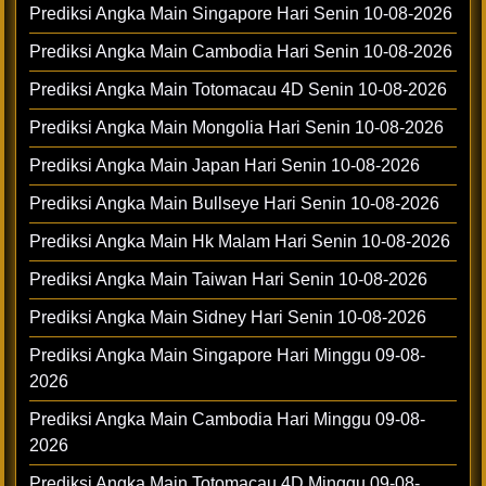
Prediksi Angka Main Singapore Hari Senin 10-08-2026
Prediksi Angka Main Cambodia Hari Senin 10-08-2026
Prediksi Angka Main Totomacau 4D Senin 10-08-2026
Prediksi Angka Main Mongolia Hari Senin 10-08-2026
Prediksi Angka Main Japan Hari Senin 10-08-2026
Prediksi Angka Main Bullseye Hari Senin 10-08-2026
Prediksi Angka Main Hk Malam Hari Senin 10-08-2026
Prediksi Angka Main Taiwan Hari Senin 10-08-2026
Prediksi Angka Main Sidney Hari Senin 10-08-2026
Prediksi Angka Main Singapore Hari Minggu 09-08-
2026
Prediksi Angka Main Cambodia Hari Minggu 09-08-
2026
Prediksi Angka Main Totomacau 4D Minggu 09-08-