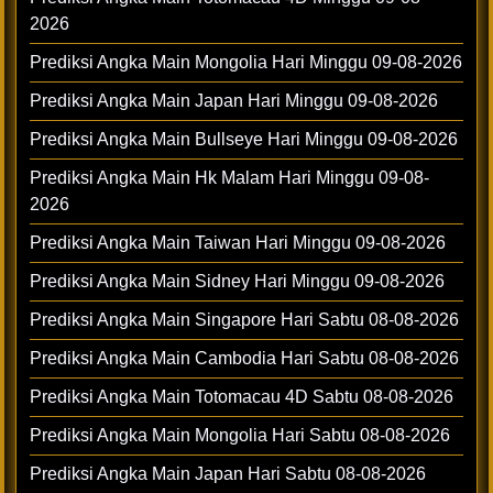
2026
Prediksi Angka Main Mongolia Hari Minggu 09-08-2026
Prediksi Angka Main Japan Hari Minggu 09-08-2026
Prediksi Angka Main Bullseye Hari Minggu 09-08-2026
Prediksi Angka Main Hk Malam Hari Minggu 09-08-
2026
Prediksi Angka Main Taiwan Hari Minggu 09-08-2026
Prediksi Angka Main Sidney Hari Minggu 09-08-2026
Prediksi Angka Main Singapore Hari Sabtu 08-08-2026
Prediksi Angka Main Cambodia Hari Sabtu 08-08-2026
Prediksi Angka Main Totomacau 4D Sabtu 08-08-2026
Prediksi Angka Main Mongolia Hari Sabtu 08-08-2026
Prediksi Angka Main Japan Hari Sabtu 08-08-2026