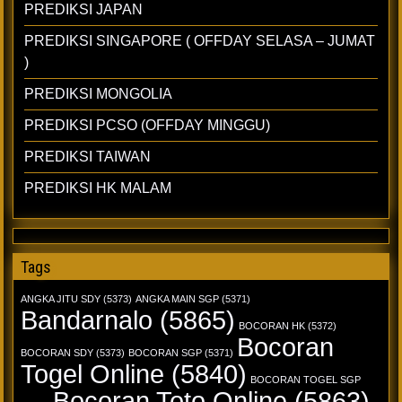
PREDIKSI JAPAN
PREDIKSI SINGAPORE ( OFFDAY SELASA – JUMAT
)
PREDIKSI MONGOLIA
PREDIKSI PCSO (OFFDAY MINGGU)
PREDIKSI TAIWAN
PREDIKSI HK MALAM
Tags
ANGKA JITU SDY
(5373)
ANGKA MAIN SGP
(5371)
Bandarnalo
(5865)
BOCORAN HK
(5372)
Bocoran
BOCORAN SDY
(5373)
BOCORAN SGP
(5371)
Togel Online
(5840)
BOCORAN TOGEL SGP
Bocoran Toto Online
(5863)