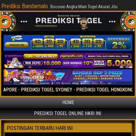
Prediksi Bandarnalo
Bocoran Angka Main Togel Akurat Jitu
PREDIKSI TOGEL SYDNEY - PREDIKSI TOGEL HONGKONG ANGKA MAIN
HOME
PREDIKSI TOGEL ONLINE HARI INI
POSTINGAN TERBARU HARI INI