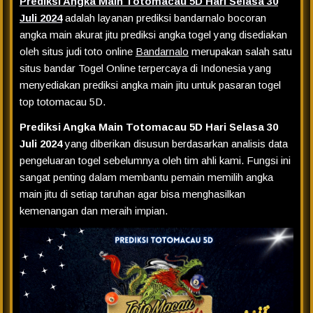
Prediksi Angka Main Totomacau 5D Hari Selasa 30
Juli 2024
adalah layanan prediksi bandarnalo bocoran
angka main akurat jitu prediksi angka togel yang disediakan
oleh situs judi toto online
Bandarnalo
merupakan salah satu
situs bandar Togel Online terpercaya di Indonesia yang
menyediakan prediksi angka main jitu untuk pasaran togel
top totomacau 5D.
Prediksi Angka Main Totomacau 5D Hari Selasa 30
Juli 2024
yang diberikan disusun berdasarkan analisis data
pengeluaran togel sebelumnya oleh tim ahli kami. Fungsi ini
sangat penting dalam membantu pemain memilih angka
main jitu di setiap taruhan agar bisa menghasilkan
kemenangan dan meraih impian.