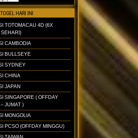
 TOGEL HARI INI
SI TOTOMACAU 4D (6X
 SEHARI)
SI CAMBODIA
SI BULLSEYE
SI SYDNEY
SI CHINA
SI JAPAN
SI SINGAPORE ( OFFDAY
– JUMAT )
SI MONGOLIA
SI PCSO (OFFDAY MINGGU)
SI TAIWAN