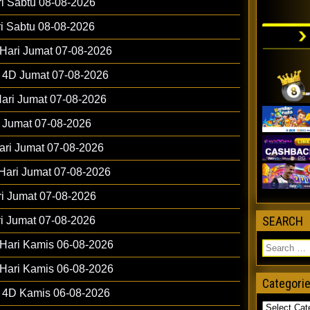
ri Sabtu 08-08-2026
i Sabtu 08-08-2026
Hari Jumat 07-08-2026
 4D Jumat 07-08-2026
Hari Jumat 07-08-2026
i Jumat 07-08-2026
ari Jumat 07-08-2026
Hari Jumat 07-08-2026
ri Jumat 07-08-2026
SEARCH
ri Jumat 07-08-2026
 Hari Kamis 06-08-2026
Hari Kamis 06-08-2026
Categori
u 4D Kamis 06-08-2026