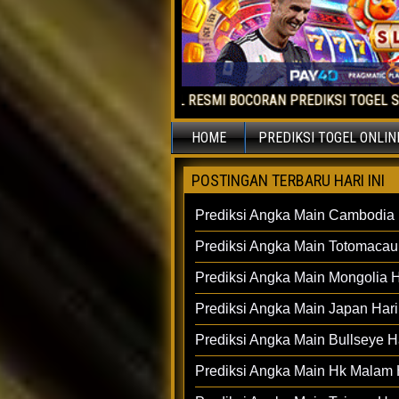
S TOGEL RESMI BOCORAN PREDIKSI TOGEL SINGAPORE - PREDIKSI
HOME
PREDIKSI TOGEL ONLINE
POSTINGAN TERBARU HARI INI
Prediksi Angka Main Cambodia 
Prediksi Angka Main Totomacau
Prediksi Angka Main Mongolia 
Prediksi Angka Main Japan Har
Prediksi Angka Main Bullseye H
Prediksi Angka Main Hk Malam 