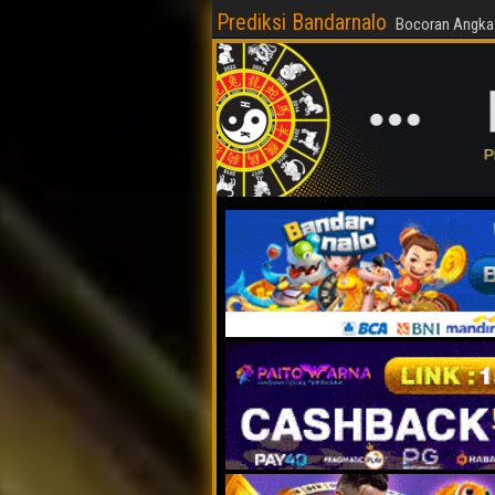
Prediksi Bandarnalo
Bocoran Angka 