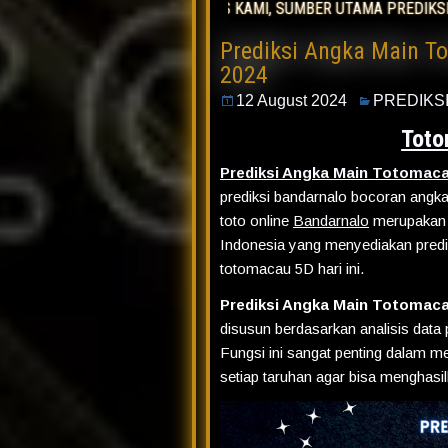
PADA SITUS KAMI, SUMBER UTAMA PREDIKSI ANGKA MAIN DARI S
Prediksi Angka Main T
2024
12 August 2024
PREDIKS
Toto
Prediksi Angka Main Totomaca
prediksi bandarnalo bocoran angka m
toto online
Bandarnalo
merupakan s
Indonesia yang menyediakan predik
totomacau 5D hari ini.
Prediksi Angka Main Totomaca
disusun berdasarkan analisis data 
Fungsi ini sangat penting dalam 
setiap taruhan agar bisa menghas