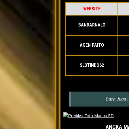
WEBSITE
BANDARNALO
AGEN PAITO
SLOTINDO62
Baca Juga 
ANGKA MA