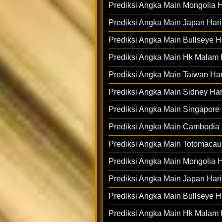
Prediksi Angka Main Mongolia 
Prediksi Angka Main Japan Har
Prediksi Angka Main Bullseye H
Prediksi Angka Main Hk Malam 
Prediksi Angka Main Taiwan Ha
Prediksi Angka Main Sidney Ha
Prediksi Angka Main Singapore
Prediksi Angka Main Cambodia 
Prediksi Angka Main Totomacau
Prediksi Angka Main Mongolia 
Prediksi Angka Main Japan Har
Prediksi Angka Main Bullseye H
Prediksi Angka Main Hk Malam 