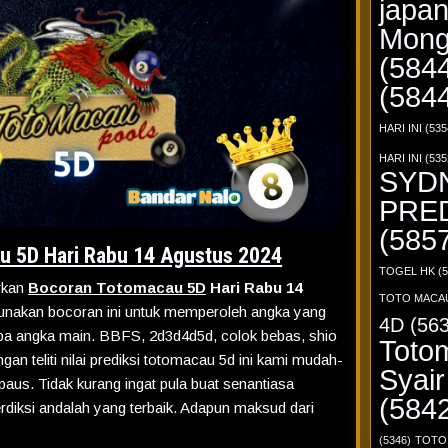
japa
Mong
(584
(584
HARI INI
(535
HARI INI
(535
SYD
PRED
(585
u 5D Hari Rabu 14 Agustus 2024
TOGEL HK
(5
rkan
Bocoran Totomacau 5D
Hari Rabu 14
TOTO MACA
nakan bocoran ini untuk memperoleh angka yang
4D
(563
erupa angka main. BBFS, 2d3d4d5d, colok bebas, shio
Toto
gan teliti nilai prediksi totomacau 5d ini kami mudah-
Syai
us. Tidak kurang ingat pula buat senantiasa
(584
erdiksi andalah yang terbaik. Adapun maksud dari
(5346)
TOTO