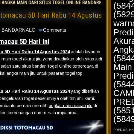
ITUS TOGEL ONLINE BANDARNALO. SALAM JACKPOT
(584
(582
otomacau 5D Hari Rabu 14 Agustus
warn
Predi
I BANDARNALO
Comments
Akur
macau 5D Hari Ini
Angka
u 5D Hari Rabu 14 Agustus 2024
adalah layanan
(584
ain togel akurat jitu yang disediakan oleh situs judi
Main 
alah satu situs bandar Togel Online terpercaya di
si angka main jitu untuk pasaran togel top
Predi
(584
CAM
u 5D Hari Rabu 14 Agustus 2024
yang diberikan
pengeluaran togel sebelumnya oleh tim ahli kami.
PRED
membantu pemain memilih
angka main macau jitu
di
(585
ilkan kemenangan dan meraih impianmu.
(584
PREDIKSI H