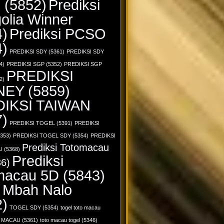
n
(5852)
Prediksi
olia Winner
4)
Prediksi PCSO
4)
PREDIKSI SDY
(5361)
PREDIKSI SDY
4)
PREDIKSI SGP
(5352)
PREDIKSI SGP
PREDIKSI
2)
NEY
(5859)
IKSI TAIWAN
7)
PREDIKSI TOGEL
(5391)
PREDIKSI
353)
PREDIKSI TOGEL SDY
(5354)
PREDIKSI
Prediksi Totomacau
U
(5368)
Prediksi
6)
macau 5D
(5843)
r Mbah Nalo
2)
TOGEL SDY
(5354)
togel toto macau
 MACAU
(5361)
toto macau togel
(5346)