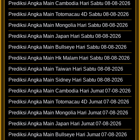
Prediksi Angka Main Cambodia Hari Sabtu 08-08-2026
Prediksi Angka Main Totomacau 4D Sabtu 08-08-2026
Prediksi Angka Main Mongolia Hari Sabtu 08-08-2026
Prediksi Angka Main Japan Hari Sabtu 08-08-2026
Prediksi Angka Main Bullseye Hari Sabtu 08-08-2026
Prediksi Angka Main Hk Malam Hari Sabtu 08-08-2026
Prediksi Angka Main Taiwan Hari Sabtu 08-08-2026
Prediksi Angka Main Sidney Hari Sabtu 08-08-2026
Prediksi Angka Main Cambodia Hari Jumat 07-08-2026
Prediksi Angka Main Totomacau 4D Jumat 07-08-2026
Prediksi Angka Main Mongolia Hari Jumat 07-08-2026
Prediksi Angka Main Japan Hari Jumat 07-08-2026
Prediksi Angka Main Bullseye Hari Jumat 07-08-2026