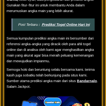
Gunakan fitur-fitur ini untuk membantu Anda dalam
merumuskan angka main yang lebih akurat.
Post Terbaru
:
Prediksi Togel Online Hari Ini
Semua kumpulan prediksi angka main ini bersumber dari
referensi angka-angka yang diracik oleh para ahli togel
online dan di analisa oleh kami agar menghasilkan angka
main yang akurat agar bisa meraih peluang kemenangan
dan mewujudkan impianmu
.
Semoga hoki dan beruntung selalu bersama kami. terima
kasih juga sobatku telah berkunjung pada situs kami.
Sumber utama prediksi angka main dari situs
Bandarnalo
.
Salam Jackpot.