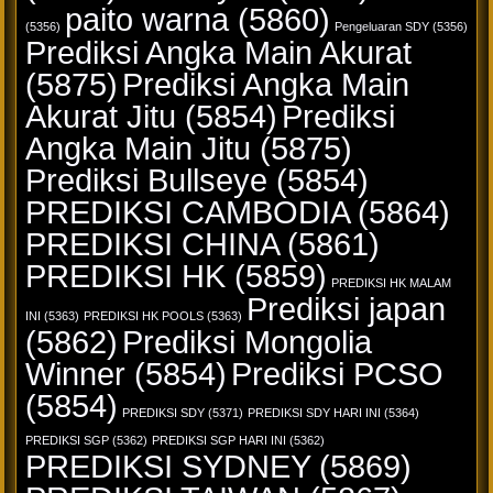
paito warna
(5860)
(5356)
Pengeluaran SDY
(5356)
Prediksi Angka Main Akurat
(5875)
Prediksi Angka Main
Akurat Jitu
(5854)
Prediksi
Angka Main Jitu
(5875)
Prediksi Bullseye
(5854)
PREDIKSI CAMBODIA
(5864)
PREDIKSI CHINA
(5861)
PREDIKSI HK
(5859)
PREDIKSI HK MALAM
Prediksi japan
INI
(5363)
PREDIKSI HK POOLS
(5363)
(5862)
Prediksi Mongolia
Winner
(5854)
Prediksi PCSO
(5854)
PREDIKSI SDY
(5371)
PREDIKSI SDY HARI INI
(5364)
PREDIKSI SGP
(5362)
PREDIKSI SGP HARI INI
(5362)
PREDIKSI SYDNEY
(5869)