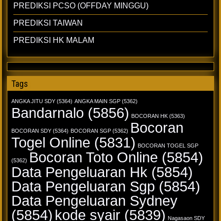
PREDIKSI PCSO (OFFDAY MINGGU)
PREDIKSI TAIWAN
PREDIKSI HK MALAM
Tags
ANGKA JITU SDY
(5364)
ANGKA MAIN SGP
(5362)
Bandarnalo
(5856)
BOCORAN HK
(5363)
Bocoran
BOCORAN SDY
(5364)
BOCORAN SGP
(5362)
Togel Online
(5831)
BOCORAN TOGEL SGP
Bocoran Toto Online
(5854)
(5362)
Data Pengeluaran Hk
(5854)
Data Pengeluaran Sgp
(5854)
Data Pengeluaran Sydney
(5854)
kode syair
(5839)
Nagasaon SDY