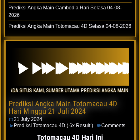
Prediksi Angka Main Cambodia Hari Selasa 04-08-
2026
Prediksi Angka Main Totomacau 4D Selasa 04-08-2026
TUS KAMI, SUMBER UTAMA PREDIKSI ANGKA MAIN DARI SITUS TO
Prediksi Angka Main Totomacau 4D
Hari Minggu 21 Juli 2024
21 July 2024
Prediksi Totomacau 4D ( 6x Result )
Comments
Totomacau 4D Hari Ini