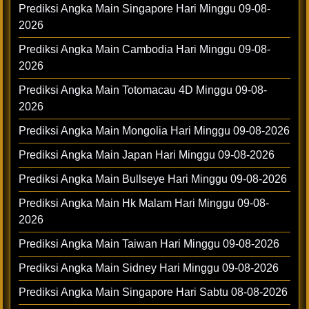
Prediksi Angka Main Singapore Hari Minggu 09-08-
2026
Prediksi Angka Main Cambodia Hari Minggu 09-08-
2026
Prediksi Angka Main Totomacau 4D Minggu 09-08-
2026
Prediksi Angka Main Mongolia Hari Minggu 09-08-2026
Prediksi Angka Main Japan Hari Minggu 09-08-2026
Prediksi Angka Main Bullseye Hari Minggu 09-08-2026
Prediksi Angka Main Hk Malam Hari Minggu 09-08-
2026
Prediksi Angka Main Taiwan Hari Minggu 09-08-2026
Prediksi Angka Main Sidney Hari Minggu 09-08-2026
Prediksi Angka Main Singapore Hari Sabtu 08-08-2026