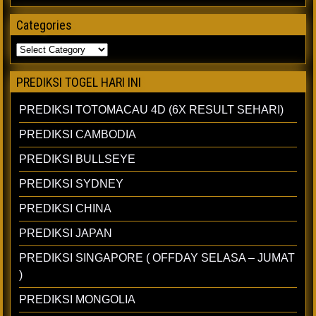
Categories
PREDIKSI TOGEL HARI INI
PREDIKSI TOTOMACAU 4D (6X RESULT SEHARI)
PREDIKSI CAMBODIA
PREDIKSI BULLSEYE
PREDIKSI SYDNEY
PREDIKSI CHINA
PREDIKSI JAPAN
PREDIKSI SINGAPORE ( OFFDAY SELASA – JUMAT
)
PREDIKSI MONGOLIA