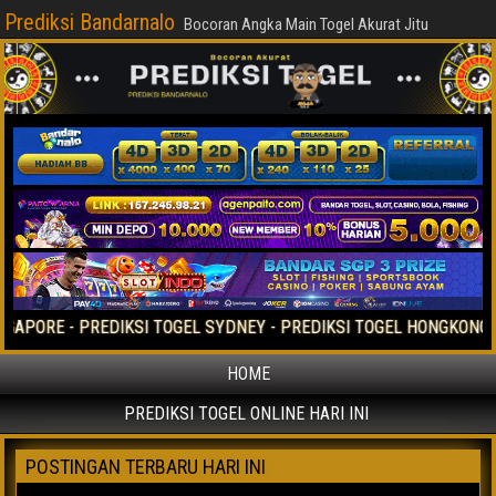
Prediksi Bandarnalo
Bocoran Angka Main Togel Akurat Jitu
PREDIKSI TOGEL SYDNEY - PREDIKSI TOGEL HONGKONG ANGKA MAIN
HOME
PREDIKSI TOGEL ONLINE HARI INI
POSTINGAN TERBARU HARI INI