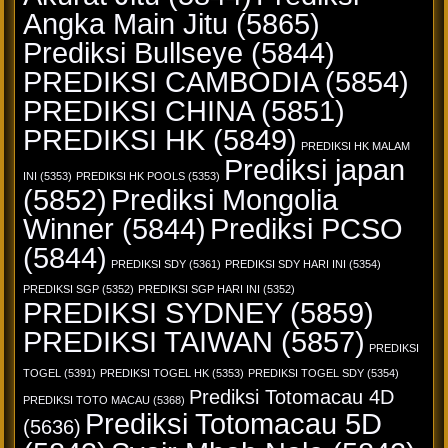
Angka Main Jitu
(5865)
Prediksi Bullseye
(5844)
PREDIKSI CAMBODIA
(5854)
PREDIKSI CHINA
(5851)
PREDIKSI HK
(5849)
PREDIKSI HK MALAM
Prediksi japan
INI
(5353)
PREDIKSI HK POOLS
(5353)
(5852)
Prediksi Mongolia
Winner
(5844)
Prediksi PCSO
(5844)
PREDIKSI SDY
(5361)
PREDIKSI SDY HARI INI
(5354)
PREDIKSI SGP
(5352)
PREDIKSI SGP HARI INI
(5352)
PREDIKSI SYDNEY
(5859)
PREDIKSI TAIWAN
(5857)
PREDIKSI
TOGEL
(5391)
PREDIKSI TOGEL HK
(5353)
PREDIKSI TOGEL SDY
(5354)
Prediksi Totomacau 4D
PREDIKSI TOTO MACAU
(5368)
Prediksi Totomacau 5D
(5636)