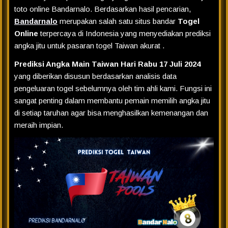
toto online Bandarnalo. Berdasarkan hasil pencarian,
Bandarnalo
merupakan salah satu situs bandar
Togel
Online
terpercaya di Indonesia yang menyediakan prediksi
angka jitu untuk pasaran togel Taiwan akurat .
Prediksi Angka Main Taiwan Hari Rabu 17 Juli 2024
yang diberikan disusun berdasarkan analisis data
pengeluaran togel sebelumnya oleh tim ahli kami. Fungsi ini
sangat penting dalam membantu pemain memilih angka jitu
di setiap taruhan agar bisa menghasilkan kemenangan dan
meraih impian.