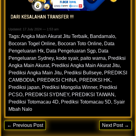
ESALAHAN TRANSFER !!!
Updated: 17 July 2024 — 1:53 am
Tags:
Angka Main Akurat Jitu Terbaik
,
Bandarnalo
,
Bocoran Togel Online
,
Bocoran Toto Online
,
Data
Pengeluaran Hk
,
Data Pengeluaran Sgp
,
Data
Pengeluaran Sydney
,
kode syair
,
paito warna
,
Prediksi
Angka Main Akurat
,
Prediksi Angka Main Akurat Jitu
,
Prediksi Angka Main Jitu
,
Prediksi Bullseye
,
PREDIKSI
CAMBODIA
,
PREDIKSI CHINA
,
PREDIKSI HK
,
Prediksi japan
,
Prediksi Mongolia Winner
,
Prediksi
PCSO
,
PREDIKSI SYDNEY
,
PREDIKSI TAIWAN
,
Prediksi Totomacau 4D
,
Prediksi Totomacau 5D
,
Syair
Mbah Nalo
← Previous Post
Next Post →