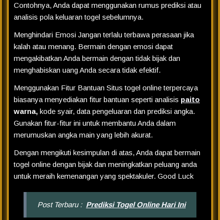
Contohnya, Anda dapat menggunakan rumus prediksi atau
analisis pola keluaran togel sebelumnya.
Menghindari Emosi Jangan terlalu terbawa perasaan jika
kalah atau menang. Bermain dengan emosi dapat
mengakibatkan Anda bermain dengan tidak bijak dan
menghabiskan uang Anda secara tidak efektif.
Menggunakan Fitur Bantuan Situs togel online terpercaya
biasanya menyediakan fitur bantuan seperti analisis
paito
warna,
kode syair, data pengeluaran dan prediksi angka.
Gunakan fitur-fitur ini untuk membantu Anda dalam
merumuskan angka main yang lebih akurat.
Dengan mengikuti kesimpulan di atas, Anda dapat bermain
togel online dengan bijak dan meningkatkan peluang anda
untuk meraih kemenangan yang spektakuler. Good Luck
Post Terbaru :
Prediksi Togel Online Hari Ini