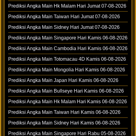
Prediksi Angka Main Hk Malam Hari Jumat 07-08-2026
Prediksi Angka Main Taiwan Hari Jumat 07-08-2026
Prediksi Angka Main Sidney Hari Jumat 07-08-2026
Prediksi Angka Main Singapore Hari Kamis 06-08-2026
Prediksi Angka Main Cambodia Hari Kamis 06-08-2026
Prediksi Angka Main Totomacau 4D Kamis 06-08-2026
Prediksi Angka Main Mongolia Hari Kamis 06-08-2026
Prediksi Angka Main Japan Hari Kamis 06-08-2026
Prediksi Angka Main Bullseye Hari Kamis 06-08-2026
Prediksi Angka Main Hk Malam Hari Kamis 06-08-2026
Prediksi Angka Main Taiwan Hari Kamis 06-08-2026
Prediksi Angka Main Sidney Hari Kamis 06-08-2026
Prediksi Angka Main Singapore Hari Rabu 05-08-2026