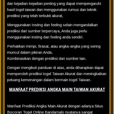
dan kejadian-kejadian penting yang dapat mempengaruhi
hasil togel taiwan dan menggunakan rumus dan teknik
prediksi yang telah terbukti akurat,
Menggunakan Insting dan feeling selain mengandalkan
prediksi dari sumber terpercaya, Anda juga perlu
menggunakan insting dan feeling anda sendiri.
Perhatikan mimpi, firasat, atau angka-angka yang sering
muncul dalam pikiran Anda.
Kombinasikan dengan prediksi dari sumber lain.
Dengan mengikuti panduan di atas, anda diharapkan dapat
memperoleh prediksi togel Taiwan Akurat dan meningkatkan
peluang kemenangan dalam bermain togel Taiwan.
MANFAAT PREDIKSI ANGKA MAIN TAIWAN AKURAT
Manfaat Prediksi Angka Main Akurat dengan adanya Situs
Bocoran Togel Online Bandarnalo nyatanya sangat