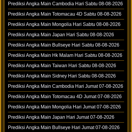
Prediksi Angka Main Cambodia Hari Sabtu 08-08-2026
Prediksi Angka Main Totomacau 4D Sabtu 08-08-2026
Prediksi Angka Main Mongolia Hari Sabtu 08-08-2026
Prediksi Angka Main Japan Hari Sabtu 08-08-2026
Prediksi Angka Main Bullseye Hari Sabtu 08-08-2026
Prediksi Angka Main Hk Malam Hari Sabtu 08-08-2026
Prediksi Angka Main Taiwan Hari Sabtu 08-08-2026
Prediksi Angka Main Sidney Hari Sabtu 08-08-2026
Prediksi Angka Main Cambodia Hari Jumat 07-08-2026
Prediksi Angka Main Totomacau 4D Jumat 07-08-2026
Prediksi Angka Main Mongolia Hari Jumat 07-08-2026
Prediksi Angka Main Japan Hari Jumat 07-08-2026
Prediksi Angka Main Bullseye Hari Jumat 07-08-2026