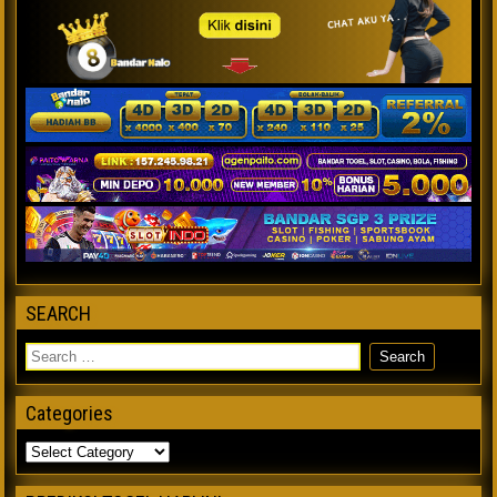
SEARCH
Categories