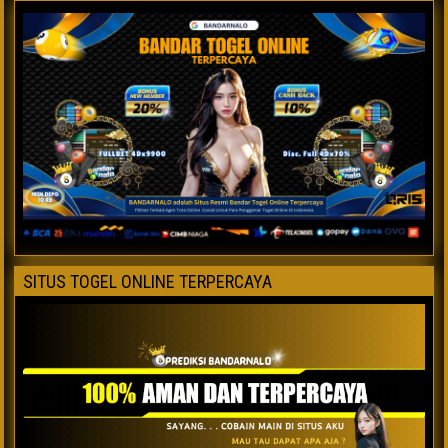
SITUS TOGEL ONLINE TERPERCAYA