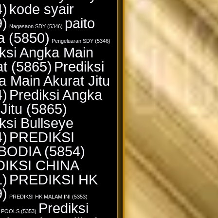
E BANDARNALO. SALAM JACKPOT
4)
kode syair
9)
paito
Nagasaon SDY
(5346)
a
(5850)
Pengeluaran SDY
(5346)
ksi Angka Main
at
(5865)
Prediksi
 Main Akurat Jitu
4)
Prediksi Angka
Jitu
(5865)
ksi Bullseye
4)
PREDIKSI
BODIA
(5854)
IKSI CHINA
1)
PREDIKSI HK
9)
PREDIKSI HK MALAM INI
(5353)
Prediksi
K POOLS
(5353)