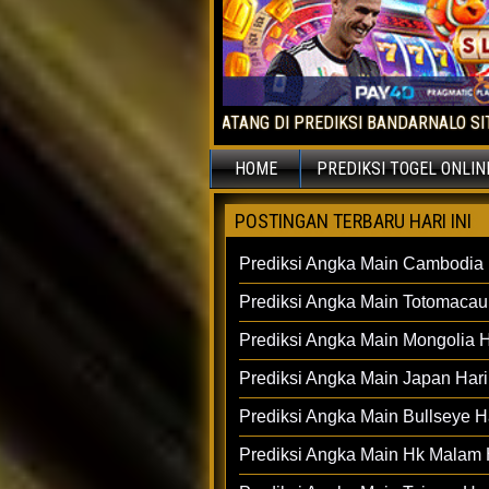
ELAMAT DATANG DI PREDIKSI BANDARNALO SITUS TOGEL RESMI BOC
HOME
PREDIKSI TOGEL ONLINE
POSTINGAN TERBARU HARI INI
Prediksi Angka Main Cambodia 
Prediksi Angka Main Totomacau
Prediksi Angka Main Mongolia 
Prediksi Angka Main Japan Har
Prediksi Angka Main Bullseye H
Prediksi Angka Main Hk Malam 