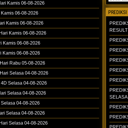
Hari Kamis 06-08-2026
PREDIKSI
i Kamis 06-08-2026
ari Kamis 06-08-2026
PREDIK
RESULT
Hari Kamis 06-08-2026
PREDIK
ri Kamis 06-08-2026
PREDIK
ri Kamis 06-08-2026
PREDIK
 Hari Rabu 05-08-2026
PREDIK
Hari Selasa 04-08-2026
PREDIK
 4D Selasa 04-08-2026
PREDIK
Hari Selasa 04-08-2026
SELASA 
i Selasa 04-08-2026
PREDIK
ari Selasa 04-08-2026
PREDIK
Hari Selasa 04-08-2026
PREDIK