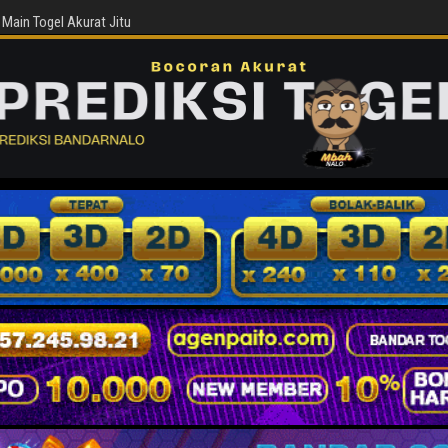
Main Togel Akurat Jitu