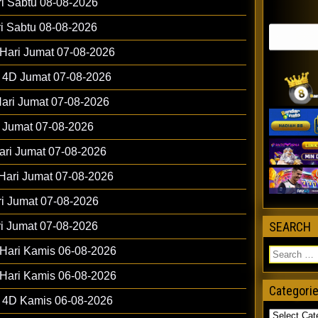
ri Sabtu 08-08-2026
i Sabtu 08-08-2026
Hari Jumat 07-08-2026
 4D Jumat 07-08-2026
Hari Jumat 07-08-2026
i Jumat 07-08-2026
ari Jumat 07-08-2026
Hari Jumat 07-08-2026
ri Jumat 07-08-2026
SEARCH
ri Jumat 07-08-2026
 Hari Kamis 06-08-2026
Hari Kamis 06-08-2026
Categori
u 4D Kamis 06-08-2026