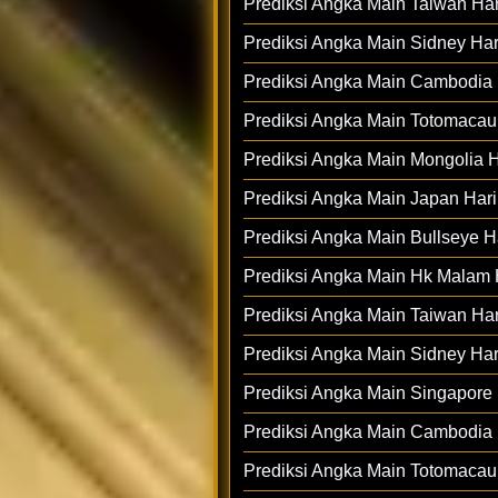
Prediksi Angka Main Taiwan Ha
Prediksi Angka Main Sidney Har
Prediksi Angka Main Cambodia 
Prediksi Angka Main Totomacau
Prediksi Angka Main Mongolia 
Prediksi Angka Main Japan Har
Prediksi Angka Main Bullseye H
Prediksi Angka Main Hk Malam 
Prediksi Angka Main Taiwan Ha
Prediksi Angka Main Sidney Ha
Prediksi Angka Main Singapore
Prediksi Angka Main Cambodia 
Prediksi Angka Main Totomaca