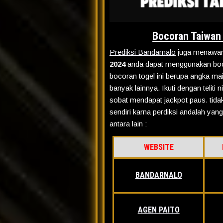
Bocoran Taiwan
Prediksi Bandarnalo
juga menawa
2024
anda dapat menggunakan boco
bocoran togel ini berupa angka m
banyak lainnya. Ikuti dengan teliti
sobat mendapat jackpot paus. tidak
sendiri karna perdiksi andalah yang
antara lain :
WEBSITE
BANDARNALO
AGEN PAITO