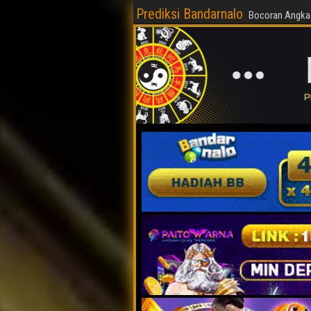
Prediksi Bandarnalo
Bocoran Angka 