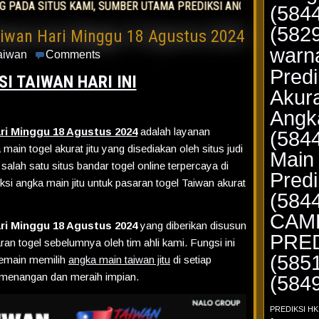
 SUMBER UTAMA PREDIKSI ANGKA MAIN DARI SITUS TOGEL ONLIN
(584
(582
aiwan Hari Minggu 18 Agustus 2024
warn
Taiwan
Comments
Predi
SI TAIWAN HARI INI
Akur
Angka
ri Minggu 18 Agustus 2024
adalah layanan
(584
ain togel akurat jitu yang disediakan oleh situs judi
Main 
alah satu situs bandar togel online terpercaya di
Predi
si angka main jitu untuk pasaran togel Taiwan akurat
(584
CAM
ari Minggu 18 Agustus 2024
yang diberikan disusun
PRED
ran togel sebelumnya oleh tim ahli kami. Fungsi ini
(585
pemain memilih
angka main taiwan jitu
di setiap
emenangan dan meraih impian.
(584
PREDIKSI H