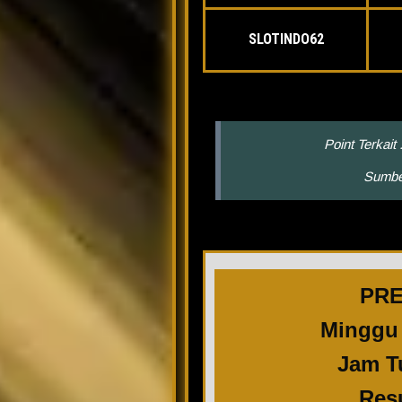
SLOTINDO62
Point Terkait
Sumbe
PRE
Minggu 
Jam Tu
Resu