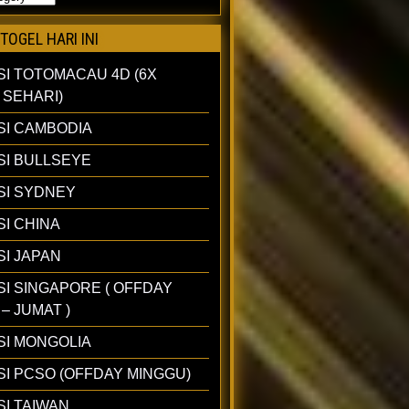
 TOGEL HARI INI
SI TOTOMACAU 4D (6X
 SEHARI)
SI CAMBODIA
SI BULLSEYE
SI SYDNEY
SI CHINA
SI JAPAN
SI SINGAPORE ( OFFDAY
– JUMAT )
SI MONGOLIA
SI PCSO (OFFDAY MINGGU)
SI TAIWAN