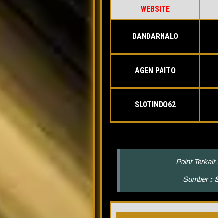
WEBSITE
BANDARNALO
AGEN PAITO
SLOTINDO62
Point Terkait
Sumber
: