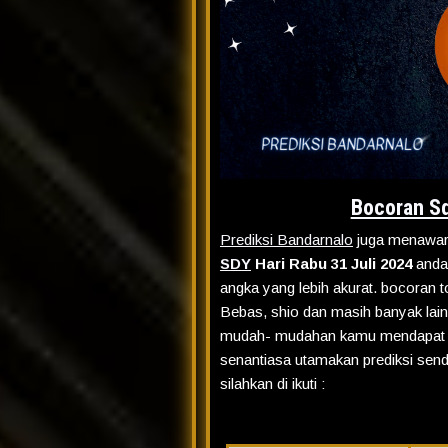
Bocoran Sd
Prediksi Bandarnalo
juga menawar
SDY
Hari Rabu 31 Juli 2024
anda
angka yang lebih akurat. bocoran 
Bebas, shio dan masih banyak lainnya
mudah- mudahan kamu mendapat jac
senantiasa utamakan prediksi sendi
silahkan di ikuti :