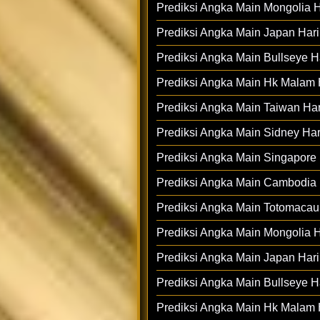
Prediksi Angka Main Mongolia 
Prediksi Angka Main Japan Har
Prediksi Angka Main Bullseye H
Prediksi Angka Main Hk Malam 
Prediksi Angka Main Taiwan Ha
Prediksi Angka Main Sidney Ha
Prediksi Angka Main Singapore
Prediksi Angka Main Cambodia 
Prediksi Angka Main Totomacau
Prediksi Angka Main Mongolia 
Prediksi Angka Main Japan Har
Prediksi Angka Main Bullseye H
Prediksi Angka Main Hk Malam 