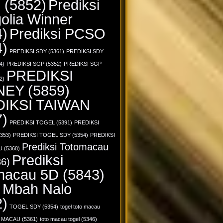
n
(5852)
Prediksi
olia Winner
4)
Prediksi PCSO
4)
PREDIKSI SDY
(5361)
PREDIKSI SDY
4)
PREDIKSI SGP
(5352)
PREDIKSI SGP
PREDIKSI
2)
NEY
(5859)
IKSI TAIWAN
7)
PREDIKSI TOGEL
(5391)
PREDIKSI
353)
PREDIKSI TOGEL SDY
(5354)
PREDIKSI
Prediksi Totomacau
U
(5368)
Prediksi
6)
macau 5D
(5843)
r Mbah Nalo
2)
TOGEL SDY
(5354)
togel toto macau
 MACAU
(5361)
toto macau togel
(5346)