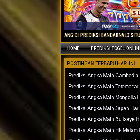
MAT DATANG DI PREDIKSI BANDARNALO SITUS TOGEL RESMI BOCOR
HOME
PREDIKSI TOGEL ONLINE
POSTINGAN TERBARU HARI INI
Prediksi Angka Main Cambodia 
Prediksi Angka Main Totomacau
Prediksi Angka Main Mongolia 
Prediksi Angka Main Japan Har
Prediksi Angka Main Bullseye H
Prediksi Angka Main Hk Malam 