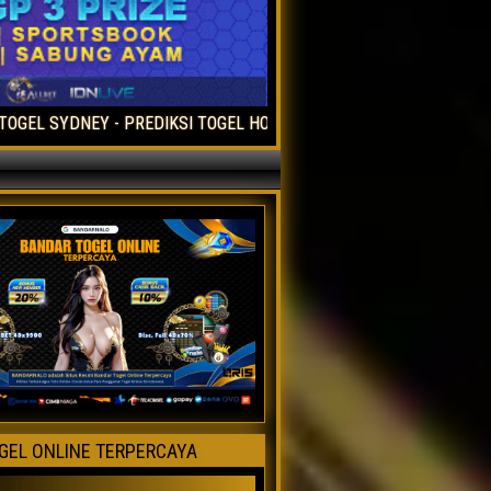
IKSI TOGEL HONGKONG ANGKA MAIN AKURAT JITU & TERBAIK.
GEL ONLINE TERPERCAYA