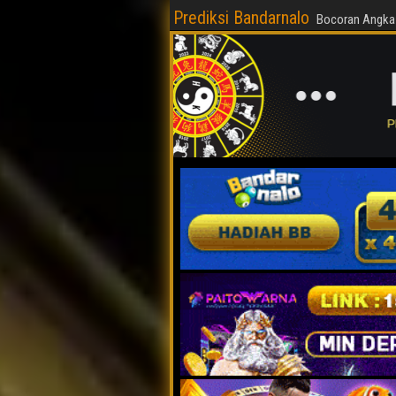
Prediksi Bandarnalo
Bocoran Angka 