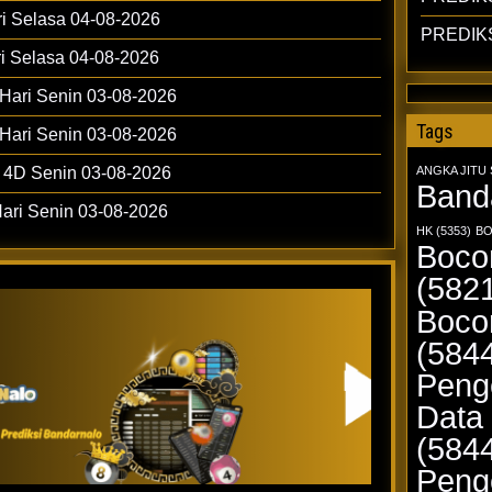
ri Selasa 04-08-2026
PREDIK
i Selasa 04-08-2026
 Hari Senin 03-08-2026
Tags
Hari Senin 03-08-2026
 4D Senin 03-08-2026
ANGKA JITU
Band
Hari Senin 03-08-2026
HK
(5353)
B
Boco
(582
Bocor
(584
Peng
Data
(584
Peng