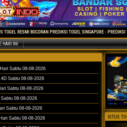
AN PREDIKSI TOGEL SINGAPORE - PREDIKSI TOGEL SYDNEY - PRED
 HARI INI
Hari Sabtu 08-08-2026
 4D Sabtu 08-08-2026
Hari Sabtu 08-08-2026
i Sabtu 08-08-2026
ari Sabtu 08-08-2026
SITUS TO
Hari Sabtu 08-08-2026