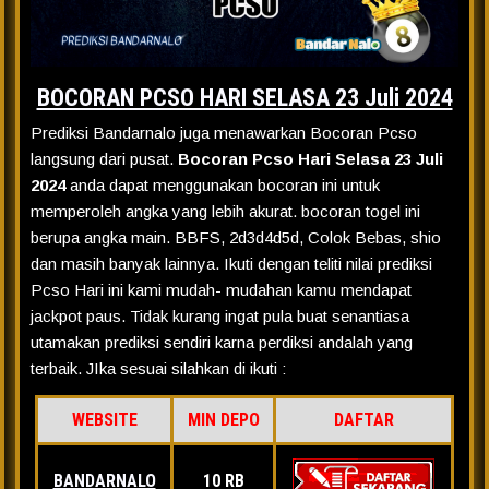
BOCORAN PCSO HARI SELASA 23 Juli 2024
Prediksi Bandarnalo juga menawarkan Bocoran Pcso
langsung dari pusat.
Bocoran Pcso Hari Selasa 23 Juli
2024
anda dapat menggunakan bocoran ini untuk
memperoleh angka yang lebih akurat. bocoran togel ini
berupa angka main. BBFS, 2d3d4d5d, Colok Bebas, shio
dan masih banyak lainnya. Ikuti dengan teliti nilai prediksi
Pcso Hari ini kami mudah- mudahan kamu mendapat
jackpot paus. Tidak kurang ingat pula buat senantiasa
utamakan prediksi sendiri karna perdiksi andalah yang
terbaik. JIka sesuai silahkan di ikuti :
WEBSITE
MIN DEPO
DAFTAR
BANDARNALO
10 RB