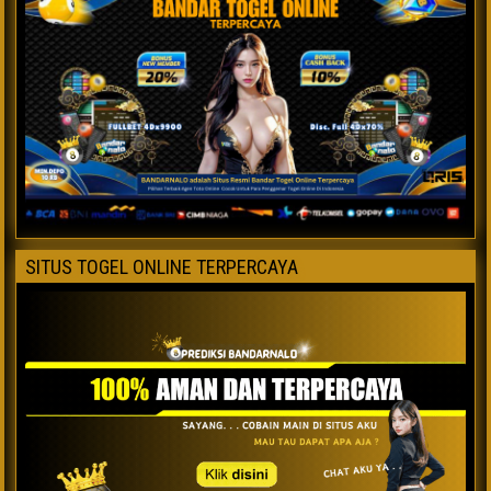
SITUS TOGEL ONLINE TERPERCAYA