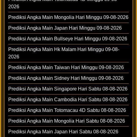
2026
Prediksi Angka Main Mongolia Hari Minggu 09-08-2026
Prediksi Angka Main Japan Hari Minggu 09-08-2026
Prediksi Angka Main Bullseye Hari Minggu 09-08-2026
Prediksi Angka Main Hk Malam Hari Minggu 09-08-
2026
Prediksi Angka Main Taiwan Hari Minggu 09-08-2026
Prediksi Angka Main Sidney Hari Minggu 09-08-2026
Prediksi Angka Main Singapore Hari Sabtu 08-08-2026
Prediksi Angka Main Cambodia Hari Sabtu 08-08-2026
Prediksi Angka Main Totomacau 4D Sabtu 08-08-2026
Prediksi Angka Main Mongolia Hari Sabtu 08-08-2026
Prediksi Angka Main Japan Hari Sabtu 08-08-2026