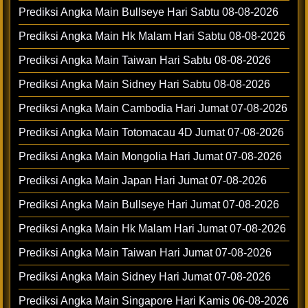
Prediksi Angka Main Bullseye Hari Sabtu 08-08-2026
Prediksi Angka Main Hk Malam Hari Sabtu 08-08-2026
Prediksi Angka Main Taiwan Hari Sabtu 08-08-2026
Prediksi Angka Main Sidney Hari Sabtu 08-08-2026
Prediksi Angka Main Cambodia Hari Jumat 07-08-2026
Prediksi Angka Main Totomacau 4D Jumat 07-08-2026
Prediksi Angka Main Mongolia Hari Jumat 07-08-2026
Prediksi Angka Main Japan Hari Jumat 07-08-2026
Prediksi Angka Main Bullseye Hari Jumat 07-08-2026
Prediksi Angka Main Hk Malam Hari Jumat 07-08-2026
Prediksi Angka Main Taiwan Hari Jumat 07-08-2026
Prediksi Angka Main Sidney Hari Jumat 07-08-2026
Prediksi Angka Main Singapore Hari Kamis 06-08-2026