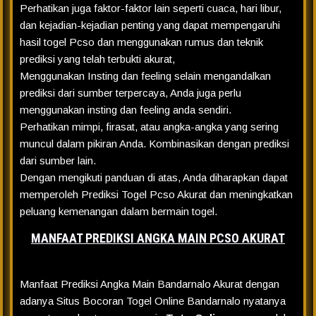
Perhatikan juga faktor-faktor lain seperti cuaca, hari libur,
dan kejadian-kejadian penting yang dapat mempengaruhi
hasil togel Pcso dan menggunakan rumus dan teknik
prediksi yang telah terbukti akurat,
Menggunakan Insting dan feeling selain mengandalkan
prediksi dari sumber terpercaya, Anda juga perlu
menggunakan insting dan feeling anda sendiri.
Perhatikan mimpi, firasat, atau angka-angka yang sering
muncul dalam pikiran Anda. Kombinasikan dengan prediksi
dari sumber lain.
Dengan mengikuti panduan di atas, Anda diharapkan dapat
memperoleh Prediksi Togel Pcso Akurat dan meningkatkan
peluang kemenangan dalam bermain togel.
MANFAAT PREDIKSI ANGKA MAIN PCSO AKURAT
Manfaat Prediksi Angka Main Bandarnalo Akurat dengan
adanya Situs Bocoran Togel Online Bandarnalo nyatanya