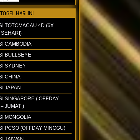
 TOGEL HARI INI
SI TOTOMACAU 4D (6X
 SEHARI)
SI CAMBODIA
SI BULLSEYE
SI SYDNEY
SI CHINA
SI JAPAN
SI SINGAPORE ( OFFDAY
– JUMAT )
SI MONGOLIA
SI PCSO (OFFDAY MINGGU)
SI TAIWAN