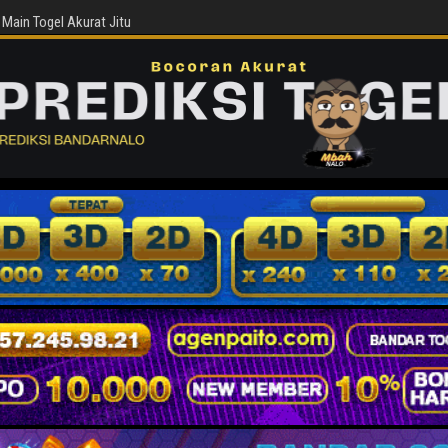
Main Togel Akurat Jitu