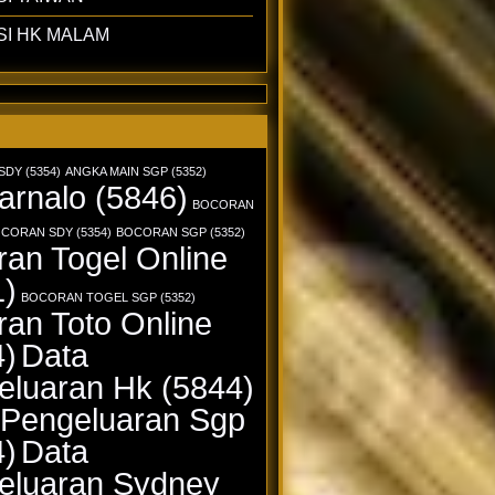
SI HK MALAM
 SDY
(5354)
ANGKA MAIN SGP
(5352)
arnalo
(5846)
BOCORAN
OCORAN SDY
(5354)
BOCORAN SGP
(5352)
ran Togel Online
1)
BOCORAN TOGEL SGP
(5352)
an Toto Online
4)
Data
eluaran Hk
(5844)
 Pengeluaran Sgp
4)
Data
eluaran Sydney