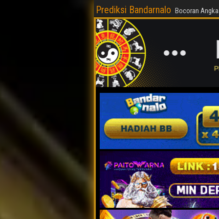
Prediksi Bandarnalo
Bocoran Angka 