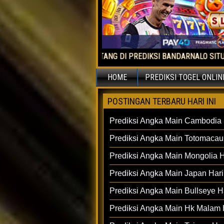
AMAT DATANG DI PREDIKSI BANDARNALO SITUS TOGEL RESMI BOCO
HOME
PREDIKSI TOGEL ONLINE
POSTINGAN TERBARU HARI INI
Prediksi Angka Main Cambodia 
Prediksi Angka Main Totomacau
Prediksi Angka Main Mongolia 
Prediksi Angka Main Japan Har
Prediksi Angka Main Bullseye H
Prediksi Angka Main Hk Malam 