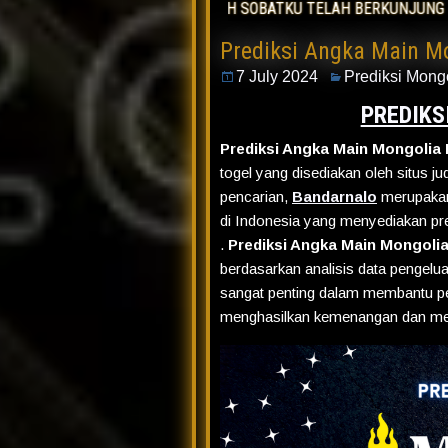
TERIMA KASIH SOBATKU TELAH BERKUNJUNG PADA SITUS KAMI, S
Prediksi Angka Main M
7 July 2024
Prediksi Mong
PREDIKS
Prediksi Angka Main Mongolia 
togel yang disediakan oleh situs ju
pencarian,
Bandarnalo
merupakan
di Indonesia yang menyediakan pred
.
Prediksi Angka Main Mongolia
berdasarkan analisis data pengelua
sangat penting dalam membantu 
menghasilkan kemenangan dan mer