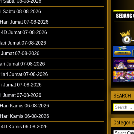
ri Sabtu 08-08-2026
i Sabtu 08-08-2026
Hari Jumat 07-08-2026
 4D Jumat 07-08-2026
Hari Jumat 07-08-2026
i Jumat 07-08-2026
ari Jumat 07-08-2026
Hari Jumat 07-08-2026
ri Jumat 07-08-2026
SEARCH
ri Jumat 07-08-2026
 Hari Kamis 06-08-2026
Hari Kamis 06-08-2026
Categori
u 4D Kamis 06-08-2026