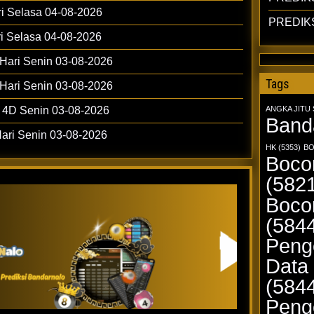
ri Selasa 04-08-2026
PREDIK
i Selasa 04-08-2026
 Hari Senin 03-08-2026
Tags
Hari Senin 03-08-2026
 4D Senin 03-08-2026
ANGKA JITU
Band
Hari Senin 03-08-2026
HK
(5353)
B
Boco
(582
Bocor
(584
Peng
Data
(584
Peng