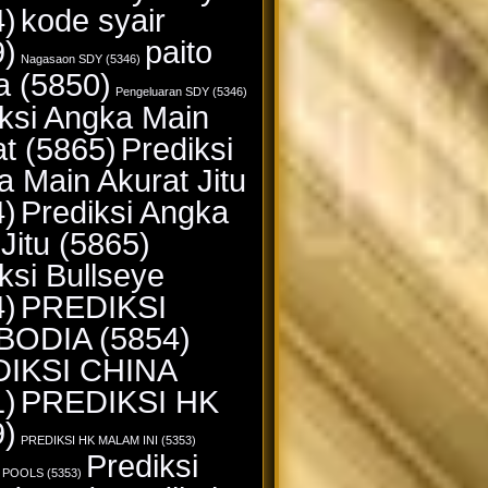
BANDARNALO. SALAM JACKPOT
4)
kode syair
9)
paito
Nagasaon SDY
(5346)
a
(5850)
Pengeluaran SDY
(5346)
ksi Angka Main
at
(5865)
Prediksi
 Main Akurat Jitu
4)
Prediksi Angka
Jitu
(5865)
ksi Bullseye
4)
PREDIKSI
BODIA
(5854)
IKSI CHINA
1)
PREDIKSI HK
9)
PREDIKSI HK MALAM INI
(5353)
Prediksi
K POOLS
(5353)