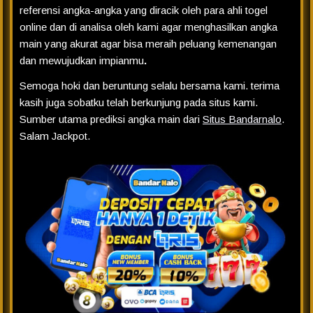
referensi angka-angka yang diracik oleh para ahli togel
online dan di analisa oleh kami agar menghasilkan angka
main yang akurat agar bisa meraih peluang kemenangan
dan mewujudkan impianmu
.
Semoga hoki dan beruntung selalu bersama kami. terima
kasih juga sobatku telah berkunjung pada situs kami.
Sumber utama prediksi angka main dari
Situs Bandarnalo
.
Salam Jackpot.