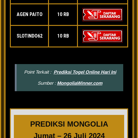
AGEN PAITO
10 RB
SLOTINDO62
10 RB
Point Terkait :
Prediksi Togel Online Hari Ini
Sumber :
MongoliaWinner.com
PREDIKSI MONGOLIA
Jumat – 26
Juli
2024