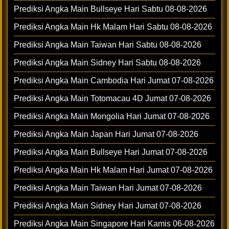
Prediksi Angka Main Bullseye Hari Sabtu 08-08-2026
Prediksi Angka Main Hk Malam Hari Sabtu 08-08-2026
Prediksi Angka Main Taiwan Hari Sabtu 08-08-2026
Prediksi Angka Main Sidney Hari Sabtu 08-08-2026
Prediksi Angka Main Cambodia Hari Jumat 07-08-2026
Prediksi Angka Main Totomacau 4D Jumat 07-08-2026
Prediksi Angka Main Mongolia Hari Jumat 07-08-2026
Prediksi Angka Main Japan Hari Jumat 07-08-2026
Prediksi Angka Main Bullseye Hari Jumat 07-08-2026
Prediksi Angka Main Hk Malam Hari Jumat 07-08-2026
Prediksi Angka Main Taiwan Hari Jumat 07-08-2026
Prediksi Angka Main Sidney Hari Jumat 07-08-2026
Prediksi Angka Main Singapore Hari Kamis 06-08-2026