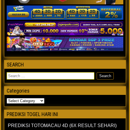
SEARCH
Categories
PREDIKSI TOGEL HARI INI
PREDIKSI TOTOMACAU 4D (6X RESULT SEHARI)