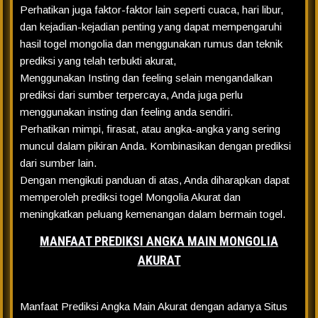
Perhatikan juga faktor-faktor lain seperti cuaca, hari libur,
dan kejadian-kejadian penting yang dapat mempengaruhi
hasil togel mongolia dan menggunakan rumus dan teknik
prediksi yang telah terbukti akurat,
Menggunakan Insting dan feeling selain mengandalkan
prediksi dari sumber terpercaya, Anda juga perlu
menggunakan insting dan feeling anda sendiri.
Perhatikan mimpi, firasat, atau angka-angka yang sering
muncul dalam pikiran Anda. Kombinasikan dengan prediksi
dari sumber lain.
Dengan mengikuti panduan di atas, Anda diharapkan dapat
memperoleh prediksi togel Mongolia Akurat dan
meningkatkan peluang kemenangan dalam bermain togel.
MANFAAT PREDIKSI ANGKA MAIN MONGOLIA
AKURAT
Manfaat Prediksi Angka Main Akurat dengan adanya Situs