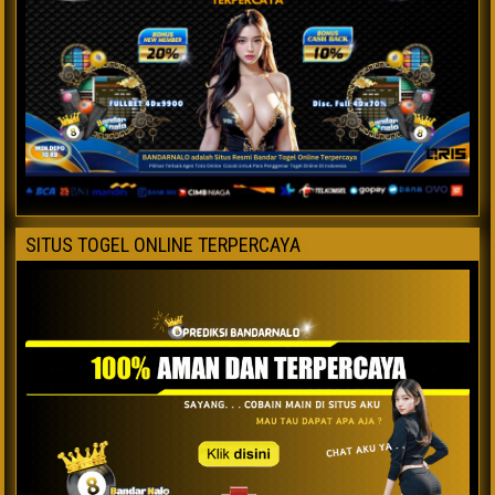
SITUS TOGEL ONLINE TERPERCAYA