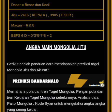
Dasar = Besar dan Kecil
Jitu = 2416 ( KEPALA ) , 3905 ( EKOR )
Macau = 6 & 8
BBFS 6 D = 0*3*5*7*8 + 2
ANGKA MAIN MONGOLIA JITU
Berikut adalah panduan cara mendapatkan prediksi togel
Mongolia Jitu dan Akurat :
Memahami pola dan tren Togel Mongolia, Pelajari pola dan
tren
Keluaran Togel Mongolia
sebelumnya. Analisis data
Paito Mongolia , Kode Syair untuk mengetahui angka-angka
yang sering keluar.