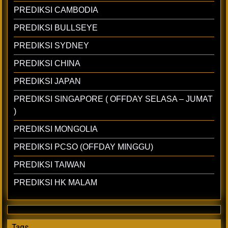
PREDIKSI CAMBODIA
PREDIKSI BULLSEYE
PREDIKSI SYDNEY
PREDIKSI CHINA
PREDIKSI JAPAN
PREDIKSI SINGAPORE ( OFFDAY SELASA – JUMAT
)
PREDIKSI MONGOLIA
PREDIKSI PCSO (OFFDAY MINGGU)
PREDIKSI TAIWAN
PREDIKSI HK MALAM
Tags