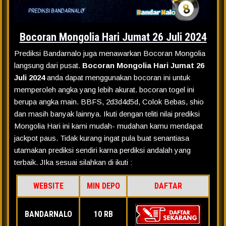
Bocoran Mongolia Hari Jumat 26 Juli 2024
Prediksi Bandarnalo juga menawarkan Bocoran Mongolia
langsung dari pusat.
Bocoran Mongolia Hari Jumat 26
Juli 2024
anda dapat menggunakan bocoran ini untuk
memperoleh angka yang lebih akurat. bocoran togel ini
berupa angka main. BBFS, 2d3d4d5d, Colok Bebas, shio
dan masih banyak lainnya. Ikuti dengan teliti nilai prediksi
Mongolia Hari ini kami mudah- mudahan kamu mendapat
jackpot paus. Tidak kurang ingat pula buat senantiasa
utamakan prediksi sendiri karna perdiksi andalah yang
terbaik. JIka sesuai silahkan di ikuti :
WEBSITE
MIN DEPO
DAFTAR
BANDARNALO
10 RB