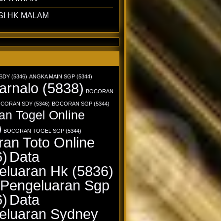
SI HK MALAM
 SDY
(5346)
ANGKA MAIN SGP
(5344)
arnalo
(5838)
BOCORAN
OCORAN SDY
(5346)
BOCORAN SGP
(5344)
an Togel Online
)
BOCORAN TOGEL SGP
(5344)
an Toto Online
6)
Data
eluaran Hk
(5836)
 Pengeluaran Sgp
6)
Data
eluaran Sydney