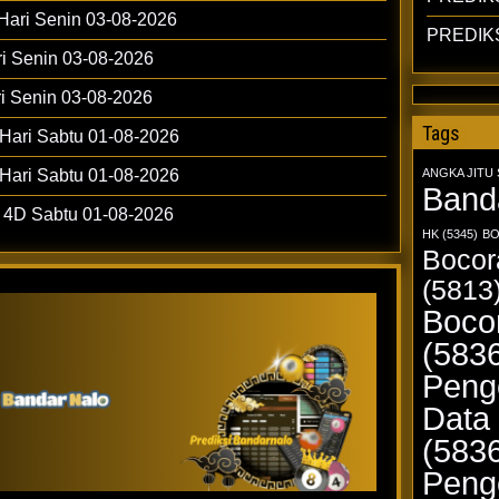
Hari Senin 03-08-2026
PREDIK
ri Senin 03-08-2026
i Senin 03-08-2026
Tags
 Hari Sabtu 01-08-2026
Hari Sabtu 01-08-2026
ANGKA JITU
Band
 4D Sabtu 01-08-2026
HK
(5345)
B
Bocor
(5813
Bocor
(583
Peng
Data
(583
Peng