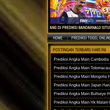
T DATANG DI PREDIKSI BANDARNALO SITUS TOGEL RESMI BOCORAN 
HOME
PREDIKSI TOGEL ONLINE
POSTINGAN TERBARU HARI INI
Prediksi Angka Main Cambodia 
Prediksi Angka Main Totomacau
Prediksi Angka Main Mongolia 
Prediksi Angka Main Japan Har
Prediksi Angka Main Bullseye H
Prediksi Angka Main Hk Malam 