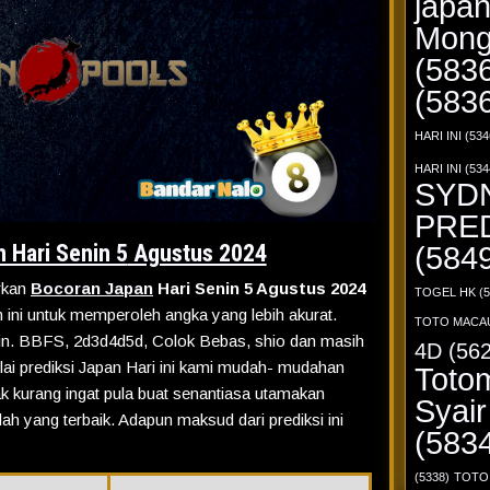
japa
Mong
(583
(583
HARI INI
(534
HARI INI
(534
SYD
PRED
 Hari Senin 5
Agustus 2024
(584
rkan
Bocoran Japan
Hari Senin 5 Agustus 2024
TOGEL HK
(5
ni untuk memperoleh angka yang lebih akurat.
TOTO MACA
ain. BBFS, 2d3d4d5d, Colok Bebas, shio dan masih
4D
(562
 nilai prediksi Japan Hari ini kami mudah- mudahan
Toto
k kurang ingat pula buat senantiasa utamakan
Syai
alah yang terbaik. Adapun maksud dari prediksi ini
(583
(5338)
TOTO