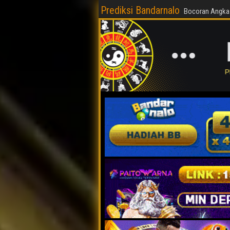
Prediksi Bandarnalo
Bocoran Angka 