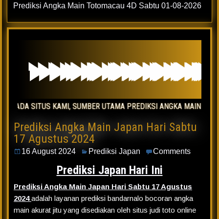
Prediksi Angka Main Totomacau 4D Sabtu 01-08-2026
US KAMI, SUMBER UTAMA PREDIKSI ANGKA MAIN DARI SITUS TOG
Prediksi Angka Main Japan Hari Sabtu
17 Agustus 2024
16 August 2024
Prediksi Japan
Comments
Prediksi Japan Hari Ini
Prediksi Angka Main Japan Hari Sabtu 17 Agustus
2024
adalah layanan prediksi bandarnalo bocoran angka
main akurat jitu yang disediakan oleh situs judi toto online