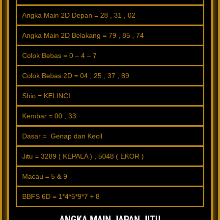
Angka Main 2D Depan = 28 , 31 , 02
Angka Main 2D Belakang = 79 , 85 , 74
Colok Bebas = 0 – 4 – 7
Colok Bebas 2D = 04 , 25 , 37 , 89
Shio = KELINCI
Kembar = 00 , 33
Dasar = Genap dan Kecil
Jitu = 3289 ( KEPALA ) , 5048 ( EKOR )
Macau = 5 & 9
BBFS 6D = 1*4*5*9*7 + 8
ANGKA MAIN JAPAN JITU