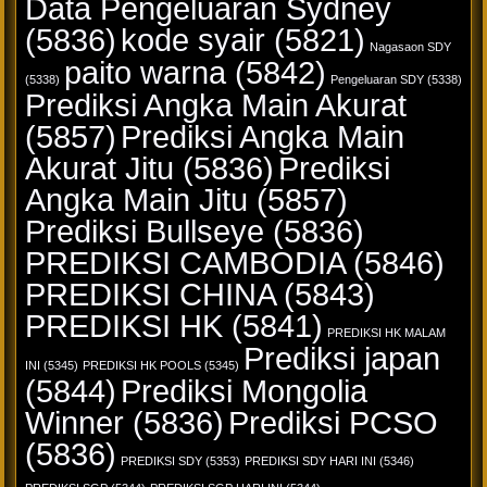
Data Pengeluaran Sydney
(5836)
kode syair
(5821)
Nagasaon SDY
paito warna
(5842)
(5338)
Pengeluaran SDY
(5338)
Prediksi Angka Main Akurat
(5857)
Prediksi Angka Main
Akurat Jitu
(5836)
Prediksi
Angka Main Jitu
(5857)
Prediksi Bullseye
(5836)
PREDIKSI CAMBODIA
(5846)
PREDIKSI CHINA
(5843)
PREDIKSI HK
(5841)
PREDIKSI HK MALAM
Prediksi japan
INI
(5345)
PREDIKSI HK POOLS
(5345)
(5844)
Prediksi Mongolia
Winner
(5836)
Prediksi PCSO
(5836)
PREDIKSI SDY
(5353)
PREDIKSI SDY HARI INI
(5346)