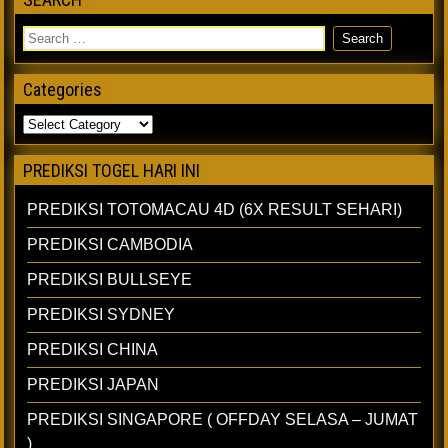
Categories
PREDIKSI TOGEL HARI INI
PREDIKSI TOTOMACAU 4D (6X RESULT SEHARI)
PREDIKSI CAMBODIA
PREDIKSI BULLSEYE
PREDIKSI SYDNEY
PREDIKSI CHINA
PREDIKSI JAPAN
PREDIKSI SINGAPORE ( OFFDAY SELASA – JUMAT
)