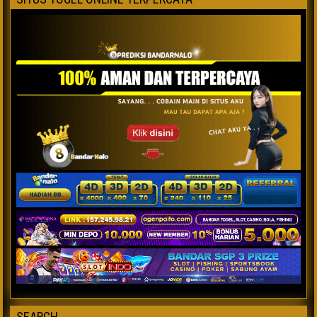
SEARCH