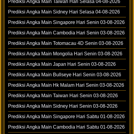
Prediksi Angka Main Taiwan Hari Selasa 04-08-2026
Prediksi Angka Main Sidney Hari Selasa 04-08-2026
Prediksi Angka Main Singapore Hari Senin 03-08-2026
Prediksi Angka Main Cambodia Hari Senin 03-08-2026
Prediksi Angka Main Totomacau 4D Senin 03-08-2026
Prediksi Angka Main Mongolia Hari Senin 03-08-2026
Prediksi Angka Main Japan Hari Senin 03-08-2026
Prediksi Angka Main Bullseye Hari Senin 03-08-2026
Prediksi Angka Main Hk Malam Hari Senin 03-08-2026
Prediksi Angka Main Taiwan Hari Senin 03-08-2026
Prediksi Angka Main Sidney Hari Senin 03-08-2026
Prediksi Angka Main Singapore Hari Sabtu 01-08-2026
Prediksi Angka Main Cambodia Hari Sabtu 01-08-2026