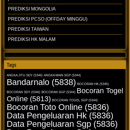
PREDIKSI MONGOLIA
PREDIKSI PCSO (OFFDAY MINGGU)
PREDIKSI TAIWAN
PREDIKSI HK MALAM
Tags
ANGKA JITU SDY
(5346)
ANGKA MAIN SGP
(5344)
Bandarnalo
(5838)
BOCORAN HK
(5345)
Bocoran Togel
BOCORAN SDY
(5346)
BOCORAN SGP
(5344)
Online
(5813)
BOCORAN TOGEL SGP
(5344)
Bocoran Toto Online
(5836)
Data Pengeluaran Hk
(5836)
Data Pengeluaran Sgp
(5836)