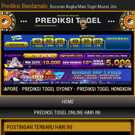
Prediksi Bandarnalo
Bocoran Angka Main Togel Akurat Jitu
REDIKSI TOGEL SYDNEY - PREDIKSI TOGEL HONGKONG ANGKA MAIN 
HOME
PREDIKSI TOGEL ONLINE HARI INI
POSTINGAN TERBARU HARI INI