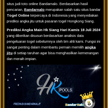
situs judi toto online Bandarnalo. Berdasarkan hasil
pencarian,
Bandarnalo
merupakan salah satu situs bandar
Togel Online
terpercaya di Indonesia yang menyediakan
prediksi angka jitu untuk pasaran togel Hongkong Siang.
Prediksi Angka Main Hk Siang Hari Kamis 18 Juli 2024
yang diberikan disusun berdasarkan analisis data
pengeluaran togel sebelumnya oleh tim ahli kami. Fungsi ini
sangat penting dalam membantu pemain memilih
angka
jitu
di setiap taruhan agar bisa menghasilkan kemenangan
dan meraih impian.