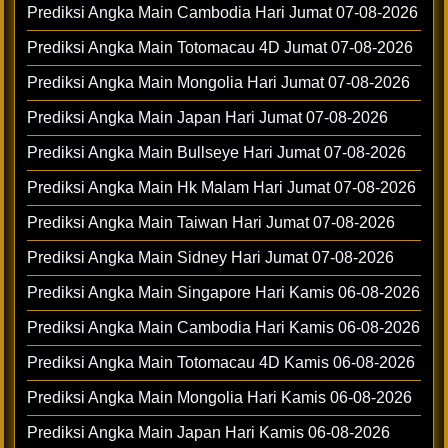
Prediksi Angka Main Cambodia Hari Jumat 07-08-2026
Prediksi Angka Main Totomacau 4D Jumat 07-08-2026
Prediksi Angka Main Mongolia Hari Jumat 07-08-2026
Prediksi Angka Main Japan Hari Jumat 07-08-2026
Prediksi Angka Main Bullseye Hari Jumat 07-08-2026
Prediksi Angka Main Hk Malam Hari Jumat 07-08-2026
Prediksi Angka Main Taiwan Hari Jumat 07-08-2026
Prediksi Angka Main Sidney Hari Jumat 07-08-2026
Prediksi Angka Main Singapore Hari Kamis 06-08-2026
Prediksi Angka Main Cambodia Hari Kamis 06-08-2026
Prediksi Angka Main Totomacau 4D Kamis 06-08-2026
Prediksi Angka Main Mongolia Hari Kamis 06-08-2026
Prediksi Angka Main Japan Hari Kamis 06-08-2026