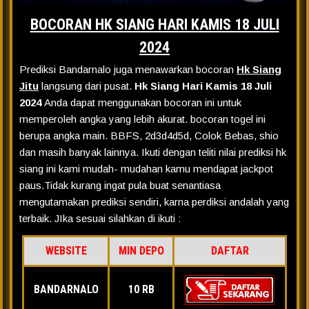
BOCORAN HK SIANG HARI KAMIS 18 JULI
2024
Prediksi Bandarnalo juga menawarkan bocoran
Hk Siang
Jitu
langsung dari pusat.
Hk Siang Hari Kamis 18 Juli
2024
Anda dapat menggunakan bocoran ini untuk
memperoleh angka yang lebih akurat. bocoran togel ini
berupa angka main. BBFS, 2d3d4d5d, Colok Bebas, shio
dan masih banyak lainnya. Ikuti dengan teliti nilai prediksi hk
siang ini kami mudah- mudahan kamu mendapat jackpot
paus.Tidak kurang ingat pula buat senantiasa
mengutamakan prediksi sendiri, karna perdiksi andalah yang
terbaik. JIka sesuai silahkan di ikuti :
WEBSITE
MIN DEPO
DAFTAR
BANDARNALO
10 RB