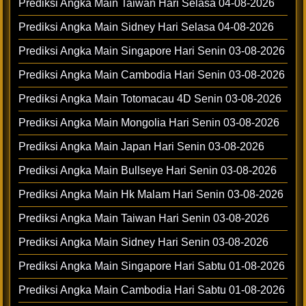
Prediksi Angka Main Taiwan Hari Selasa 04-08-2026
Prediksi Angka Main Sidney Hari Selasa 04-08-2026
Prediksi Angka Main Singapore Hari Senin 03-08-2026
Prediksi Angka Main Cambodia Hari Senin 03-08-2026
Prediksi Angka Main Totomacau 4D Senin 03-08-2026
Prediksi Angka Main Mongolia Hari Senin 03-08-2026
Prediksi Angka Main Japan Hari Senin 03-08-2026
Prediksi Angka Main Bullseye Hari Senin 03-08-2026
Prediksi Angka Main Hk Malam Hari Senin 03-08-2026
Prediksi Angka Main Taiwan Hari Senin 03-08-2026
Prediksi Angka Main Sidney Hari Senin 03-08-2026
Prediksi Angka Main Singapore Hari Sabtu 01-08-2026
Prediksi Angka Main Cambodia Hari Sabtu 01-08-2026