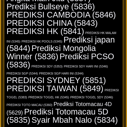
Prediksi Bullseye
(5836)
PREDIKSI CAMBODIA
(5846)
PREDIKSI CHINA
(5843)
PREDIKSI HK
(5841)
PREDIKSI HK MALAM
Prediksi japan
INI
(5345)
PREDIKSI HK POOLS
(5345)
(5844)
Prediksi Mongolia
Winner
(5836)
Prediksi PCSO
(5836)
PREDIKSI SDY
(5353)
PREDIKSI SDY HARI INI
(5346)
PREDIKSI SGP
(5344)
PREDIKSI SGP HARI INI
(5344)
PREDIKSI SYDNEY
(5851)
PREDIKSI TAIWAN
(5849)
PREDIKSI
TOGEL
(5383)
PREDIKSI TOGEL HK
(5345)
PREDIKSI TOGEL SDY
(5346)
Prediksi Totomacau 4D
PREDIKSI TOTO MACAU
(5360)
Prediksi Totomacau 5D
(5629)
(5835)
Syair Mbah Nalo
(5834)