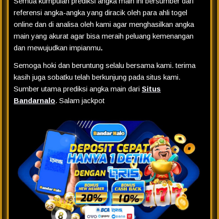
Semua kumpulan prediksi angka main ini bersumber dari
referensi angka-angka yang diracik oleh para ahli togel
online dan di analisa oleh kami agar menghasilkan angka
main yang akurat agar bisa meraih peluang kemenangan
dan mewujudkan impianmu
.
Semoga hoki dan beruntung selalu bersama kami. terima
kasih juga sobatku telah berkunjung pada situs kami.
Sumber utama prediksi angka main dari
Situs
Bandarnalo
. Salam jackpot