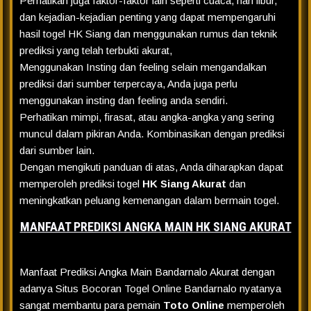
Perhatikan juga faktor-faktor lain seperti cuaca, hari libur,
dan kejadian-kejadian penting yang dapat mempengaruhi
hasil togel HK Siang dan menggunakan rumus dan teknik
prediksi yang telah terbukti akurat,
Menggunakan Insting dan feeling selain mengandalkan
prediksi dari sumber terpercaya, Anda juga perlu
menggunakan insting dan feeling anda sendiri.
Perhatikan mimpi, firasat, atau angka-angka yang sering
muncul dalam pikiran Anda. Kombinasikan dengan prediksi
dari sumber lain.
Dengan mengikuti panduan di atas, Anda diharapkan dapat
memperoleh prediksi togel
HK Siang Akurat
dan
meningkatkan peluang kemenangan dalam bermain togel.
MANFAAT PREDIKSI ANGKA MAIN HK SIANG AKURAT
Manfaat Prediksi Angka Main Bandarnalo Akurat dengan
adanya Situs Bocoran Togel Online Bandarnalo nyatanya
sangat membantu para pemain
Toto Online
memperoleh