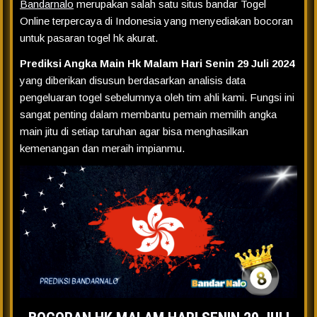
Bandarnalo
merupakan salah satu situs bandar Togel
Online terpercaya di Indonesia yang menyediakan bocoran
untuk pasaran togel hk akurat.
Prediksi Angka Main Hk Malam Hari Senin 29 Juli 2024
yang diberikan disusun berdasarkan analisis data
pengeluaran togel sebelumnya oleh tim ahli kami. Fungsi ini
sangat penting dalam membantu pemain memilih angka
main jitu di setiap taruhan agar bisa menghasilkan
kemenangan dan meraih impianmu.