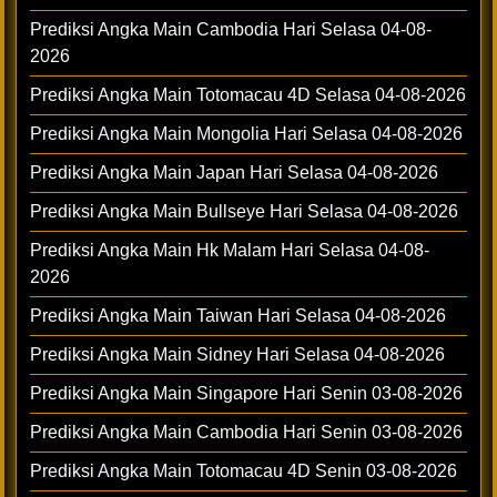
Prediksi Angka Main Cambodia Hari Selasa 04-08-
2026
Prediksi Angka Main Totomacau 4D Selasa 04-08-2026
Prediksi Angka Main Mongolia Hari Selasa 04-08-2026
Prediksi Angka Main Japan Hari Selasa 04-08-2026
Prediksi Angka Main Bullseye Hari Selasa 04-08-2026
Prediksi Angka Main Hk Malam Hari Selasa 04-08-
2026
Prediksi Angka Main Taiwan Hari Selasa 04-08-2026
Prediksi Angka Main Sidney Hari Selasa 04-08-2026
Prediksi Angka Main Singapore Hari Senin 03-08-2026
Prediksi Angka Main Cambodia Hari Senin 03-08-2026
Prediksi Angka Main Totomacau 4D Senin 03-08-2026