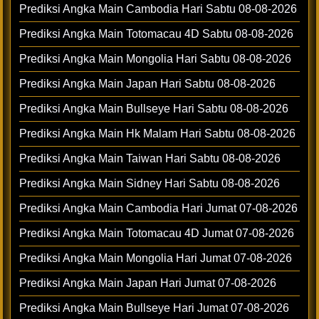
Prediksi Angka Main Cambodia Hari Sabtu 08-08-2026
Prediksi Angka Main Totomacau 4D Sabtu 08-08-2026
Prediksi Angka Main Mongolia Hari Sabtu 08-08-2026
Prediksi Angka Main Japan Hari Sabtu 08-08-2026
Prediksi Angka Main Bullseye Hari Sabtu 08-08-2026
Prediksi Angka Main Hk Malam Hari Sabtu 08-08-2026
Prediksi Angka Main Taiwan Hari Sabtu 08-08-2026
Prediksi Angka Main Sidney Hari Sabtu 08-08-2026
Prediksi Angka Main Cambodia Hari Jumat 07-08-2026
Prediksi Angka Main Totomacau 4D Jumat 07-08-2026
Prediksi Angka Main Mongolia Hari Jumat 07-08-2026
Prediksi Angka Main Japan Hari Jumat 07-08-2026
Prediksi Angka Main Bullseye Hari Jumat 07-08-2026