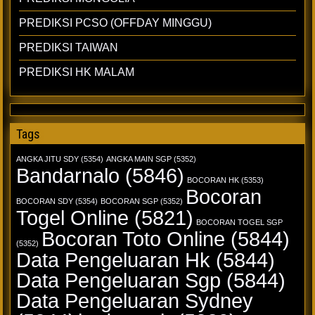
PREDIKSI PCSO (OFFDAY MINGGU)
PREDIKSI TAIWAN
PREDIKSI HK MALAM
Tags
ANGKA JITU SDY
(5354)
ANGKA MAIN SGP
(5352)
Bandarnalo
(5846)
BOCORAN HK
(5353)
Bocoran
BOCORAN SDY
(5354)
BOCORAN SGP
(5352)
Togel Online
(5821)
BOCORAN TOGEL SGP
Bocoran Toto Online
(5844)
(5352)
Data Pengeluaran Hk
(5844)
Data Pengeluaran Sgp
(5844)
Data Pengeluaran Sydney