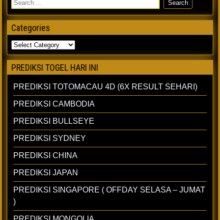
Categories
PREDIKSI TOGEL HARI INI
PREDIKSI TOTOMACAU 4D (6X RESULT SEHARI)
PREDIKSI CAMBODIA
PREDIKSI BULLSEYE
PREDIKSI SYDNEY
PREDIKSI CHINA
PREDIKSI JAPAN
PREDIKSI SINGAPORE ( OFFDAY SELASA – JUMAT
)
PREDIKSI MONGOLIA