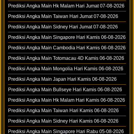
Prediksi Angka Main Hk Malam Hari Jumat 07-08-2026
Prediksi Angka Main Taiwan Hari Jumat 07-08-2026
Prediksi Angka Main Sidney Hari Jumat 07-08-2026
Prediksi Angka Main Singapore Hari Kamis 06-08-2026
Prediksi Angka Main Cambodia Hari Kamis 06-08-2026
Prediksi Angka Main Totomacau 4D Kamis 06-08-2026
Prediksi Angka Main Mongolia Hari Kamis 06-08-2026
Prediksi Angka Main Japan Hari Kamis 06-08-2026
Prediksi Angka Main Bullseye Hari Kamis 06-08-2026
Prediksi Angka Main Hk Malam Hari Kamis 06-08-2026
Prediksi Angka Main Taiwan Hari Kamis 06-08-2026
Prediksi Angka Main Sidney Hari Kamis 06-08-2026
Prediksi Angka Main Singapore Hari Rabu 05-08-2026