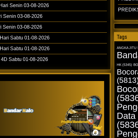
Hari Senin 03-08-2026
PREDIK
ri Senin 03-08-2026
i Senin 03-08-2026
Tags
 Hari Sabtu 01-08-2026
Hari Sabtu 01-08-2026
ANGKA JITU
Band
 4D Sabtu 01-08-2026
HK
(5345)
B
Bocor
(5813
Bocor
(583
Peng
Data
(583
Peng