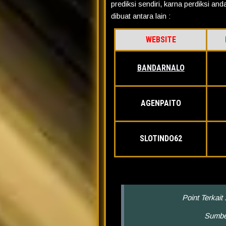
prediksi sendiri, karna perdiksi an
dibuat antara lain :
WEBSITE
BANDARNALO
AGENPAITO
SLOTINDO62
Point Terkait
Sumbe