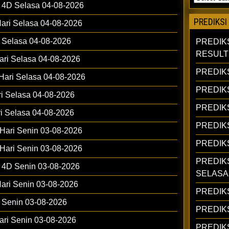
 4D Selasa 04-08-2026
PREDIKSI
Hari Selasa 04-08-2026
i Selasa 04-08-2026
PREDIK
RESULT
ari Selasa 04-08-2026
PREDIK
Hari Selasa 04-08-2026
PREDIK
ri Selasa 04-08-2026
PREDIK
i Selasa 04-08-2026
PREDIK
 Hari Senin 03-08-2026
PREDIK
Hari Senin 03-08-2026
PREDIK
 4D Senin 03-08-2026
SELASA 
Hari Senin 03-08-2026
PREDIK
i Senin 03-08-2026
PREDIK
ari Senin 03-08-2026
PREDIK