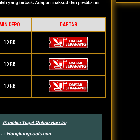
dalah yang terbaik. Adapun maksud dari prediksi ini
MIN DEPO
DAFTAR
10 RB
10 RB
10 RB
 :
Prediksi Togel Online Hari Ini
r
:
Hongkongpools.com