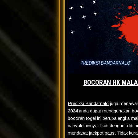
BOCORAN HK MALAM
Prediksi Bandarnalo
juga menawa
2024
anda dapat menggunakan boco
bocoran togel ini berupa angka m
banyak lainnya. Ikuti dengan telit
mendapat jackpot paus. Tidak kur