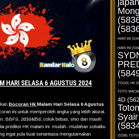
japa
Mong
(583
(583
HARI INI
(534
HARI INI
(534
SYD
PRED
(584
 HARI SELASA 6 AGUSTUS 2024
TOGEL HK
(5
TOTO MACA
4D
(562
rkan
Bocoran Hk
Malam Hari Selasa 6 Agustus
Toto
ran ini untuk memperoleh angka yang lebih akurat.
Syai
ain. BBFS, 2d3d4d5d, colok bebas, shio dan masih
(583
i nilai prediksi HK malam ini mudah- mudahan sobatku
ang ingat pula buat senantiasa mengutamakan
(5338)
TOTO