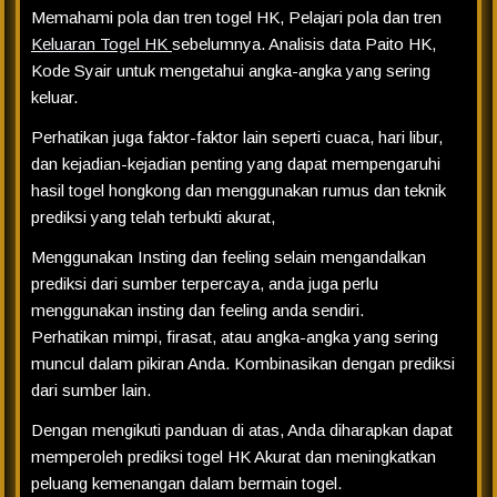
Memahami pola dan tren togel HK, Pelajari pola dan tren
Keluaran Togel HK
sebelumnya. Analisis data Paito HK,
Kode Syair untuk mengetahui angka-angka yang sering
keluar.
Perhatikan juga faktor-faktor lain seperti cuaca, hari libur,
dan kejadian-kejadian penting yang dapat mempengaruhi
hasil togel hongkong dan menggunakan rumus dan teknik
prediksi yang telah terbukti akurat,
Menggunakan Insting dan feeling selain mengandalkan
prediksi dari sumber terpercaya, anda juga perlu
menggunakan insting dan feeling anda sendiri.
Perhatikan mimpi, firasat, atau angka-angka yang sering
muncul dalam pikiran Anda. Kombinasikan dengan prediksi
dari sumber lain.
Dengan mengikuti panduan di atas, Anda diharapkan dapat
memperoleh prediksi togel HK Akurat dan meningkatkan
peluang kemenangan dalam bermain togel.