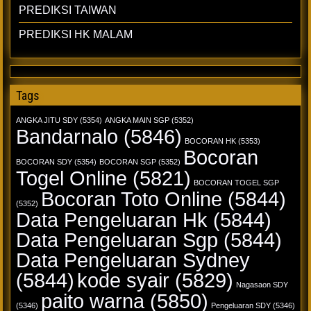
PREDIKSI TAIWAN
PREDIKSI HK MALAM
Tags
ANGKA JITU SDY
(5354)
ANGKA MAIN SGP
(5352)
Bandarnalo
(5846)
BOCORAN HK
(5353)
Bocoran
BOCORAN SDY
(5354)
BOCORAN SGP
(5352)
Togel Online
(5821)
BOCORAN TOGEL SGP
Bocoran Toto Online
(5844)
(5352)
Data Pengeluaran Hk
(5844)
Data Pengeluaran Sgp
(5844)
Data Pengeluaran Sydney
(5844)
kode syair
(5829)
Nagasaon SDY
paito warna
(5850)
(5346)
Pengeluaran SDY
(5346)