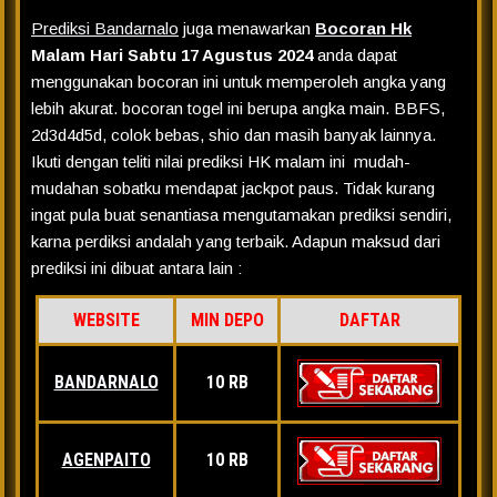
Prediksi Bandarnalo
juga menawarkan
Bocoran Hk
Malam Hari Sabtu 17 Agustus 2024
anda dapat
menggunakan bocoran ini untuk memperoleh angka yang
lebih akurat. bocoran togel ini berupa angka main. BBFS,
2d3d4d5d, colok bebas, shio dan masih banyak lainnya.
Ikuti dengan teliti nilai prediksi HK malam ini mudah-
mudahan sobatku mendapat jackpot paus. Tidak kurang
ingat pula buat senantiasa mengutamakan prediksi sendiri,
karna perdiksi andalah yang terbaik. Adapun maksud dari
prediksi ini dibuat antara lain :
WEBSITE
MIN DEPO
DAFTAR
BANDARNALO
10 RB
AGENPAITO
10 RB