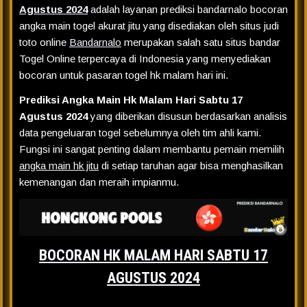
Agustus 2024
adalah layanan prediksi bandarnalo bocoran
angka main togel akurat jitu yang disediakan oleh situs judi
toto online
Bandarnalo
merupakan salah satu situs bandar
Togel Online terpercaya di Indonesia yang menyediakan
bocoran untuk pasaran togel hk malam hari ini.
Prediksi Angka Main Hk Malam Hari Sabtu 17
Agustus 2024
yang diberikan disusun berdasarkan analisis
data pengeluaran togel sebelumnya oleh tim ahli kami.
Fungsi ini sangat penting dalam membantu pemain memilih
angka main hk jitu
di setiap taruhan agar bisa menghasilkan
kemenangan dan meraih impianmu.
BOCORAN HK MALAM HARI SABTU 17
AGUSTUS 2024