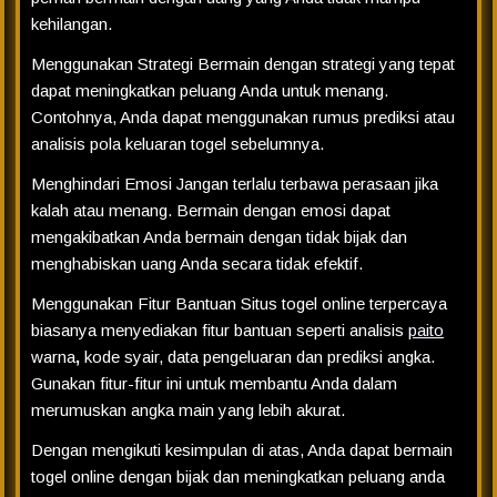
kehilangan.
Menggunakan Strategi Bermain dengan strategi yang tepat
dapat meningkatkan peluang Anda untuk menang.
Contohnya, Anda dapat menggunakan rumus prediksi atau
analisis pola keluaran togel sebelumnya.
Menghindari Emosi Jangan terlalu terbawa perasaan jika
kalah atau menang. Bermain dengan emosi dapat
mengakibatkan Anda bermain dengan tidak bijak dan
menghabiskan uang Anda secara tidak efektif.
Menggunakan Fitur Bantuan Situs togel online terpercaya
biasanya menyediakan fitur bantuan seperti analisis
paito
warna
,
kode syair, data pengeluaran dan prediksi angka.
Gunakan fitur-fitur ini untuk membantu Anda dalam
merumuskan angka main yang lebih akurat.
Dengan mengikuti kesimpulan di atas, Anda dapat bermain
togel online dengan bijak dan meningkatkan peluang anda