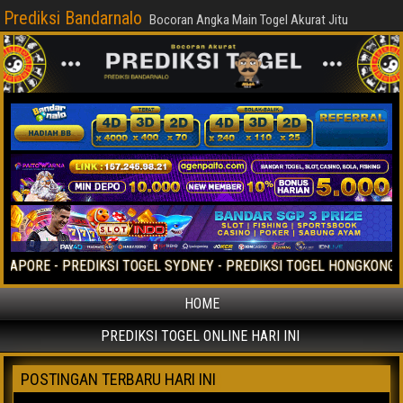
Prediksi Bandarnalo
Bocoran Angka Main Togel Akurat Jitu
EDIKSI TOGEL SYDNEY - PREDIKSI TOGEL HONGKONG ANGKA MAIN 
HOME
PREDIKSI TOGEL ONLINE HARI INI
POSTINGAN TERBARU HARI INI