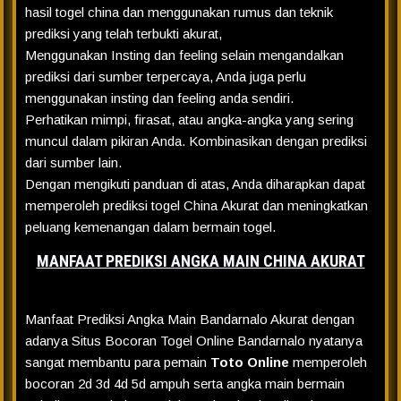
hasil togel china dan menggunakan rumus dan teknik
prediksi yang telah terbukti akurat,
Menggunakan Insting dan feeling selain mengandalkan
prediksi dari sumber terpercaya, Anda juga perlu
menggunakan insting dan feeling anda sendiri.
Perhatikan mimpi, firasat, atau angka-angka yang sering
muncul dalam pikiran Anda. Kombinasikan dengan prediksi
dari sumber lain.
Dengan mengikuti panduan di atas, Anda diharapkan dapat
memperoleh prediksi togel China Akurat dan meningkatkan
peluang kemenangan dalam bermain togel.
MANFAAT PREDIKSI ANGKA MAIN CHINA AKURAT
Manfaat Prediksi Angka Main Bandarnalo Akurat dengan
adanya Situs Bocoran Togel Online Bandarnalo nyatanya
sangat membantu para pemain
Toto Online
memperoleh
bocoran 2d 3d 4d 5d ampuh serta angka main bermain