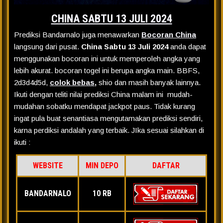
CHINA SABTU 13 JULI 2024
Prediksi Bandarnalo juga menawarkan
Bocoran China
langsung dari pusat.
China Sabtu 13 Juli 2024
anda dapat
menggunakan bocoran ini untuk memperoleh angka yang
lebih akurat. bocoran togel ini berupa angka main. BBFS,
2d3d4d5d,
colok bebas
,
shio dan masih banyak lainnya.
Ikuti dengan teliti nilai prediksi China malam ini mudah-
mudahan sobatku mendapat jackpot paus. Tidak kurang
ingat pula buat senantiasa mengutamakan prediksi sendiri,
karna perdiksi andalah yang terbaik. JIka sesuai silahkan di
ikuti :
WEBSITE
MIN DEPO
DAFTAR
BANDARNALO
10 RB