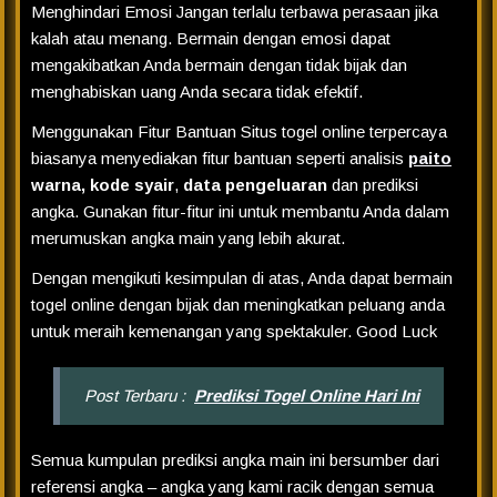
Menghindari Emosi Jangan terlalu terbawa perasaan jika
kalah atau menang. Bermain dengan emosi dapat
mengakibatkan Anda bermain dengan tidak bijak dan
menghabiskan uang Anda secara tidak efektif.
Menggunakan Fitur Bantuan Situs togel online terpercaya
biasanya menyediakan fitur bantuan seperti analisis
paito
warna, kode syair
,
data pengeluaran
dan prediksi
angka. Gunakan fitur-fitur ini untuk membantu Anda dalam
merumuskan angka main yang lebih akurat.
Dengan mengikuti kesimpulan di atas, Anda dapat bermain
togel online dengan bijak dan meningkatkan peluang anda
untuk meraih kemenangan yang spektakuler. Good Luck
Post Terbaru :
Prediksi Togel Online Hari Ini
Semua kumpulan prediksi angka main ini bersumber dari
referensi angka – angka yang kami racik dengan semua