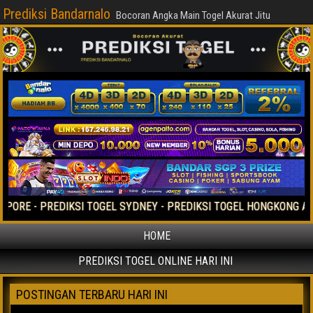
Prediksi Bandarnalo
Bocoran Angka Main Togel Akurat Jitu
EDIKSI TOGEL SYDNEY - PREDIKSI TOGEL HONGKONG ANGKA MAIN 
HOME
PREDIKSI TOGEL ONLINE HARI INI
POSTINGAN TERBARU HARI INI