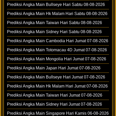
Prediksi Angka Main Bullseye Hari Sabtu 08-08-2026
Prediksi Angka Main Hk Malam Hari Sabtu 08-08-2026
Prediksi Angka Main Taiwan Hari Sabtu 08-08-2026
Prediksi Angka Main Sidney Hari Sabtu 08-08-2026
Prediksi Angka Main Cambodia Hari Jumat 07-08-2026
Prediksi Angka Main Totomacau 4D Jumat 07-08-2026
Prediksi Angka Main Mongolia Hari Jumat 07-08-2026
Prediksi Angka Main Japan Hari Jumat 07-08-2026
Prediksi Angka Main Bullseye Hari Jumat 07-08-2026
Prediksi Angka Main Hk Malam Hari Jumat 07-08-2026
Prediksi Angka Main Taiwan Hari Jumat 07-08-2026
Prediksi Angka Main Sidney Hari Jumat 07-08-2026
Prediksi Angka Main Singapore Hari Kamis 06-08-2026