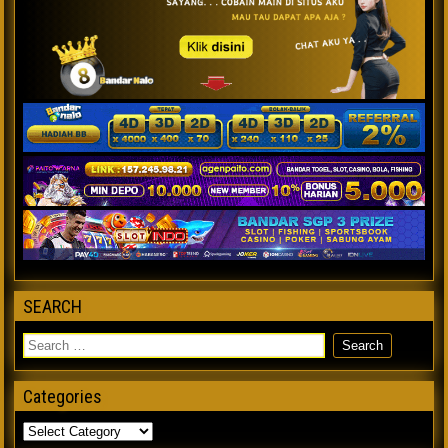
SEARCH
Categories