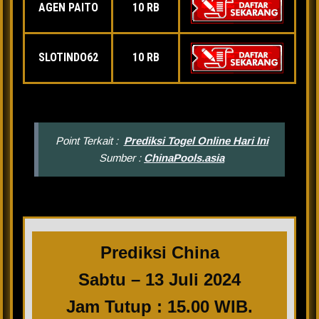
AGEN PAITO
10 RB
SLOTINDO62
10 RB
Point Terkait :
Prediksi Togel Online Hari Ini
Sumber :
ChinaPools.asia
Prediksi China
Sabtu – 13
Juli
2024
Jam Tutup : 15.00 WIB.