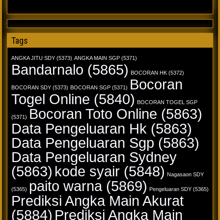
Tags
ANGKA JITU SDY
(5373)
ANGKA MAIN SGP
(5371)
Bandarnalo
(5865)
BOCORAN HK
(5372)
Bocoran
BOCORAN SDY
(5373)
BOCORAN SGP
(5371)
Togel Online
(5840)
BOCORAN TOGEL SGP
Bocoran Toto Online
(5863)
(5371)
Data Pengeluaran Hk
(5863)
Data Pengeluaran Sgp
(5863)
Data Pengeluaran Sydney
(5863)
kode syair
(5848)
Nagasaon SDY
paito warna
(5869)
(5365)
Pengeluaran SDY
(5365)
Prediksi Angka Main Akurat
(5884)
Prediksi Angka Main