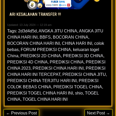
ESALAHAN TRANSFER !!!
Updated: 13 July 2024 — 12:19 am
Tags:
2d3d4d5d
,
ANGKA JITU CHINA
,
ANGKA JITU
CHINA HARI INI
,
BBFS
,
BOCORAN CHINA
,
BOCORAN CHINA HARI INI
,
CHINA HARI INI
,
colok
bebas
,
FORUM PREDIKSI CHINA
,
keluaran togel
China
,
PREDIKSI 2D CHINA
,
PREDIKSI 3D CHINA
,
PREDIKSI 4D CHINA
,
PREDIKSI CHINA
,
PREDIKSI
CHINA 2023
,
PREDIKSI CHINA HARI INI
,
PREDIKSI
CHINA HARI INI TERCEPAT
,
PREDIKSI CHINA JITU
,
PREDIKSI CHINA TERJITU HARI INI
,
PREDIKSI
COLOK BEBAS CHINA
,
PREDIKSI TOGEL CHINA
,
PREDIKSI TOGEL CHINA HARI INI
,
shio
,
TOGEL
CHINA
,
TOGEL CHINA HARI INI
← Previous Post
Next Post →