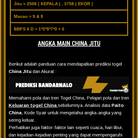
Jitu = 2506 ( KEPALA ) , 3758 ( EKOR )
Macau = 9 & 8
BBFS 6 D = 1*5*9*7*0 + 6
ANGKA MAIN CHINA JITU
Berikut adalah panduan cara mendapatkan prediksi togel
China Jitu
dan Akurat :
Memahami pola dan tren Togel China, Pelajari pola dan tren
Keluaran togel China
sebelumnya. Analisis data
Paito
China
, Kode Syair untuk mengetahui angka-angka yang
sering keluar.
Perhatikan juga faktor-faktor lain seperti cuaca, hari libur,
dan kejadian-kejadian penting yang dapat mempengaruhi