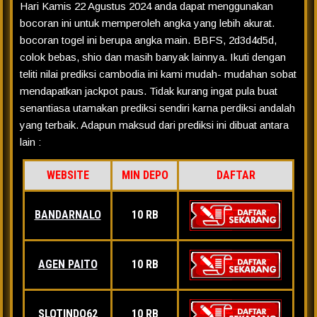
Hari Kamis 22 Agustus 2024 anda dapat menggunakan
bocoran ini untuk memperoleh angka yang lebih akurat.
bocoran togel ini berupa angka main. BBFS, 2d3d4d5d,
colok bebas, shio dan masih banyak lainnya. Ikuti dengan
teliti nilai prediksi cambodia ini kami mudah- mudahan sobat
mendapatkan jackpot paus. Tidak kurang ingat pula buat
senantiasa utamakan prediksi sendiri karna perdiksi andalah
yang terbaik. Adapun maksud dari prediksi ini dibuat antara
lain :
WEBSITE
MIN DEPO
DAFTAR
BANDARNALO
10 RB
AGEN PAITO
10 RB
SLOTINDO62
10 RB