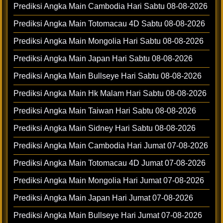
Prediksi Angka Main Cambodia Hari Sabtu 08-08-2026
Prediksi Angka Main Totomacau 4D Sabtu 08-08-2026
Prediksi Angka Main Mongolia Hari Sabtu 08-08-2026
Prediksi Angka Main Japan Hari Sabtu 08-08-2026
Prediksi Angka Main Bullseye Hari Sabtu 08-08-2026
Prediksi Angka Main Hk Malam Hari Sabtu 08-08-2026
Prediksi Angka Main Taiwan Hari Sabtu 08-08-2026
Prediksi Angka Main Sidney Hari Sabtu 08-08-2026
Prediksi Angka Main Cambodia Hari Jumat 07-08-2026
Prediksi Angka Main Totomacau 4D Jumat 07-08-2026
Prediksi Angka Main Mongolia Hari Jumat 07-08-2026
Prediksi Angka Main Japan Hari Jumat 07-08-2026
Prediksi Angka Main Bullseye Hari Jumat 07-08-2026