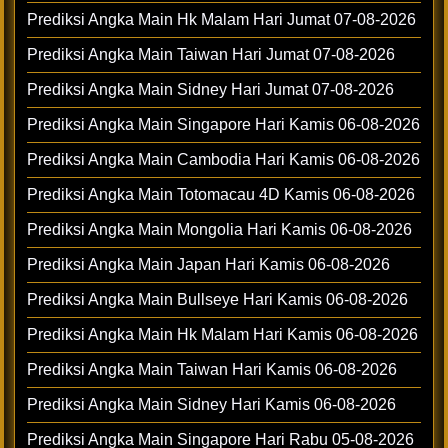
Prediksi Angka Main Hk Malam Hari Jumat 07-08-2026
Prediksi Angka Main Taiwan Hari Jumat 07-08-2026
Prediksi Angka Main Sidney Hari Jumat 07-08-2026
Prediksi Angka Main Singapore Hari Kamis 06-08-2026
Prediksi Angka Main Cambodia Hari Kamis 06-08-2026
Prediksi Angka Main Totomacau 4D Kamis 06-08-2026
Prediksi Angka Main Mongolia Hari Kamis 06-08-2026
Prediksi Angka Main Japan Hari Kamis 06-08-2026
Prediksi Angka Main Bullseye Hari Kamis 06-08-2026
Prediksi Angka Main Hk Malam Hari Kamis 06-08-2026
Prediksi Angka Main Taiwan Hari Kamis 06-08-2026
Prediksi Angka Main Sidney Hari Kamis 06-08-2026
Prediksi Angka Main Singapore Hari Rabu 05-08-2026