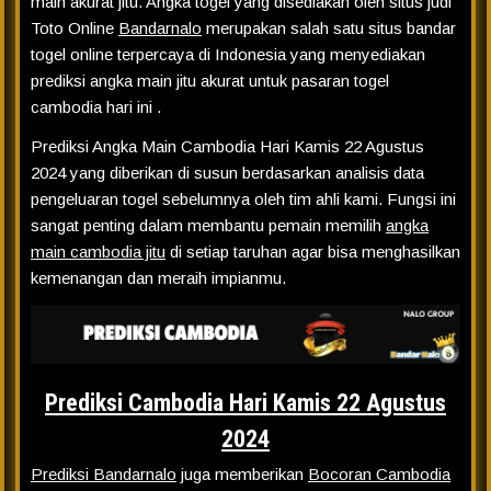
main akurat jitu. Angka togel yang disediakan oleh situs judi
Toto Online
Bandarnalo
merupakan salah satu situs bandar
togel online terpercaya di Indonesia yang menyediakan
prediksi angka main jitu akurat untuk pasaran togel
cambodia hari ini .
Prediksi Angka Main Cambodia Hari Kamis 22 Agustus
2024 yang diberikan di susun berdasarkan analisis data
pengeluaran togel sebelumnya oleh tim ahli kami. Fungsi ini
sangat penting dalam membantu pemain memilih
angka
main cambodia jitu
di setiap taruhan agar bisa menghasilkan
kemenangan dan meraih impianmu.
Prediksi Cambodia Hari Kamis 22 Agustus
2024
Prediksi Bandarnalo
juga memberikan
Bocoran Cambodia