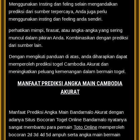
Menggunakan Insting dan feling selain mengandalkan
prediksi dari sumber terpercaya, Anda juga perlu
menggunakan insting dan feeling anda sendiri.
perhatikan mimpi, firasat, atau angka-angka yang sering
muncul dalam pikiran Anda. Kombinasikan dengan prediksi
dari sumber lain.
Dengan mengikuti panduan di atas, anda diharapkan dapat
memperoleh prediksi togel Cambodia Akurat dan
meningkatkan peluang kemenangan dalam bermain togel.
MANFAAT PREDIKSI ANGKA MAIN CAMBODIA
AKURAT
Manfaat Prediksi Angka Main Bandarnalo Akurat dengan
adanya Situs Bocoran Togel Online Bandarnalo nyatanya
sangat membantu para pemain
Toto Online
memperoleh
bocoran 2d 3d 4d 5d ampuh serta angka main bermain