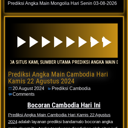
Prediksi Angka Main Mongolia Hari Senin 03-08-2026
US KAMI, SUMBER UTAMA PREDIKSI ANGKA MAIN DARI SITUS TOG
Prediksi Angka Main Cambodia Hari
Kamis 22 Agustus 2024
20 August 2024
Prediksi Cambodia
Comments
Bocoran Cambodia Hari Ini
Prediksi Angka Main Cambodia Hari Kamis 22 Agustus
2024
adalah layanan prediksi bandarnalo bocoran angka