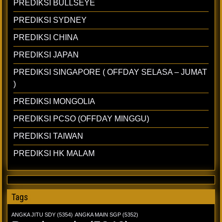
PREDIKSI BULLSEYE
PREDIKSI SYDNEY
PREDIKSI CHINA
PREDIKSI JAPAN
PREDIKSI SINGAPORE ( OFFDAY SELASA – JUMAT
)
PREDIKSI MONGOLIA
PREDIKSI PCSO (OFFDAY MINGGU)
PREDIKSI TAIWAN
PREDIKSI HK MALAM
Tags
ANGKA JITU SDY
(5354)
ANGKA MAIN SGP
(5352)