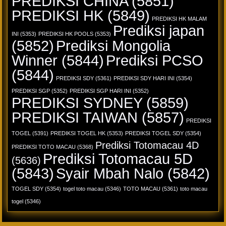
PREDIKSI CHINA
(5851)
PREDIKSI HK
(5849)
PREDIKSI HK MALAM
Prediksi japan
INI
(5353)
PREDIKSI HK POOLS
(5353)
(5852)
Prediksi Mongolia
Winner
(5844)
Prediksi PCSO
(5844)
PREDIKSI SDY
(5361)
PREDIKSI SDY HARI INI
(5354)
PREDIKSI SGP
(5352)
PREDIKSI SGP HARI INI
(5352)
PREDIKSI SYDNEY
(5859)
PREDIKSI TAIWAN
(5857)
PREDIKSI
TOGEL
(5391)
PREDIKSI TOGEL HK
(5353)
PREDIKSI TOGEL SDY
(5354)
Prediksi Totomacau 4D
PREDIKSI TOTO MACAU
(5368)
Prediksi Totomacau 5D
(5636)
(5843)
Syair Mbah Nalo
(5842)
TOGEL SDY
(5354)
togel toto macau
(5346)
TOTO MACAU
(5361)
toto macau
togel
(5346)