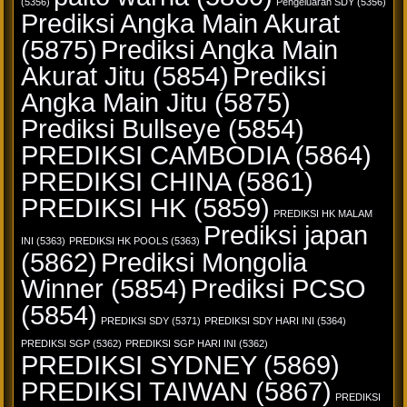
(5356)
Pengeluaran SDY
(5356)
Prediksi Angka Main Akurat
(5875)
Prediksi Angka Main
Akurat Jitu
(5854)
Prediksi
Angka Main Jitu
(5875)
Prediksi Bullseye
(5854)
PREDIKSI CAMBODIA
(5864)
PREDIKSI CHINA
(5861)
PREDIKSI HK
(5859)
PREDIKSI HK MALAM
Prediksi japan
INI
(5363)
PREDIKSI HK POOLS
(5363)
(5862)
Prediksi Mongolia
Winner
(5854)
Prediksi PCSO
(5854)
PREDIKSI SDY
(5371)
PREDIKSI SDY HARI INI
(5364)
PREDIKSI SGP
(5362)
PREDIKSI SGP HARI INI
(5362)
PREDIKSI SYDNEY
(5869)
PREDIKSI TAIWAN
(5867)
PREDIKSI