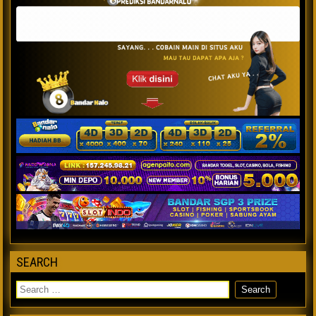
SEARCH