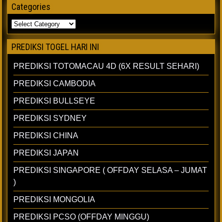
Categories
PREDIKSI TOGEL HARI INI
PREDIKSI TOTOMACAU 4D (6X RESULT SEHARI)
PREDIKSI CAMBODIA
PREDIKSI BULLSEYE
PREDIKSI SYDNEY
PREDIKSI CHINA
PREDIKSI JAPAN
PREDIKSI SINGAPORE ( OFFDAY SELASA – JUMAT
)
PREDIKSI MONGOLIA
PREDIKSI PCSO (OFFDAY MINGGU)