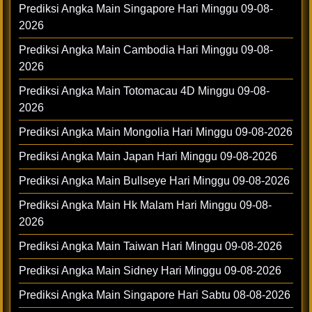
Prediksi Angka Main Singapore Hari Minggu 09-08-
2026
Prediksi Angka Main Cambodia Hari Minggu 09-08-
2026
Prediksi Angka Main Totomacau 4D Minggu 09-08-
2026
Prediksi Angka Main Mongolia Hari Minggu 09-08-2026
Prediksi Angka Main Japan Hari Minggu 09-08-2026
Prediksi Angka Main Bullseye Hari Minggu 09-08-2026
Prediksi Angka Main Hk Malam Hari Minggu 09-08-
2026
Prediksi Angka Main Taiwan Hari Minggu 09-08-2026
Prediksi Angka Main Sidney Hari Minggu 09-08-2026
Prediksi Angka Main Singapore Hari Sabtu 08-08-2026