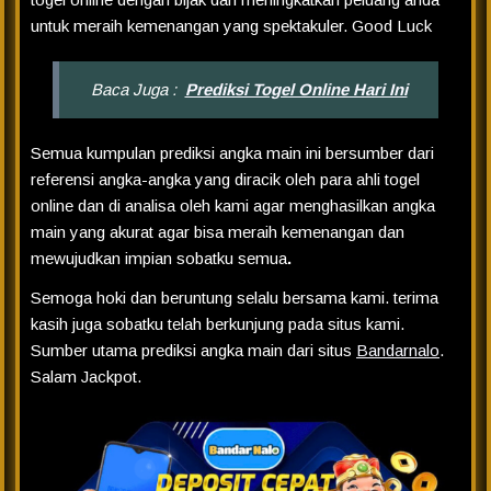
untuk meraih kemenangan yang spektakuler. Good Luck
Baca Juga :
Prediksi Togel Online Hari Ini
Semua kumpulan prediksi angka main ini bersumber dari
referensi angka-angka yang diracik oleh para ahli togel
online dan di analisa oleh kami agar menghasilkan angka
main yang akurat agar bisa meraih kemenangan dan
mewujudkan impian sobatku semua
.
Semoga hoki dan beruntung selalu bersama kami. terima
kasih juga sobatku telah berkunjung pada situs kami.
Sumber utama prediksi angka main dari situs
Bandarnalo
.
Salam Jackpot.