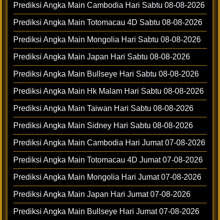
Prediksi Angka Main Cambodia Hari Sabtu 08-08-2026
Prediksi Angka Main Totomacau 4D Sabtu 08-08-2026
Prediksi Angka Main Mongolia Hari Sabtu 08-08-2026
Prediksi Angka Main Japan Hari Sabtu 08-08-2026
Prediksi Angka Main Bullseye Hari Sabtu 08-08-2026
Prediksi Angka Main Hk Malam Hari Sabtu 08-08-2026
Prediksi Angka Main Taiwan Hari Sabtu 08-08-2026
Prediksi Angka Main Sidney Hari Sabtu 08-08-2026
Prediksi Angka Main Cambodia Hari Jumat 07-08-2026
Prediksi Angka Main Totomacau 4D Jumat 07-08-2026
Prediksi Angka Main Mongolia Hari Jumat 07-08-2026
Prediksi Angka Main Japan Hari Jumat 07-08-2026
Prediksi Angka Main Bullseye Hari Jumat 07-08-2026