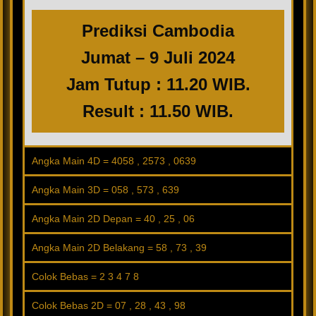
Prediksi Cambodia
Jumat – 9
Juli
2024
Jam Tutup : 11.20 WIB.
Result : 11.50 WIB.
Angka Main 4D = 4058 , 2573 , 0639
Angka Main 3D = 058 , 573 , 639
Angka Main 2D Depan = 40 , 25 , 06
Angka Main 2D Belakang = 58 , 73 , 39
Colok Bebas = 2 3 4 7 8
Colok Bebas 2D = 07 , 28 , 43 , 98