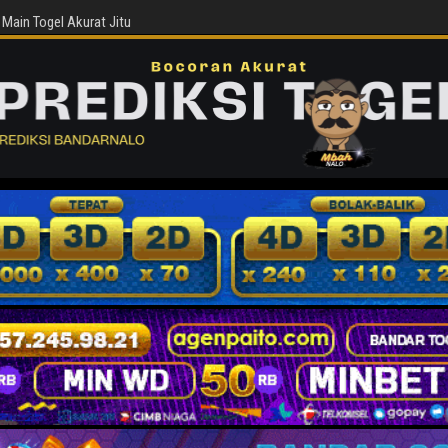
Main Togel Akurat Jitu