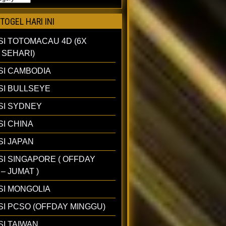
 TOGEL HARI INI
SI TOTOMACAU 4D (6X
 SEHARI)
SI CAMBODIA
SI BULLSEYE
SI SYDNEY
SI CHINA
SI JAPAN
SI SINGAPORE ( OFFDAY
– JUMAT )
SI MONGOLIA
SI PCSO (OFFDAY MINGGU)
SI TAIWAN