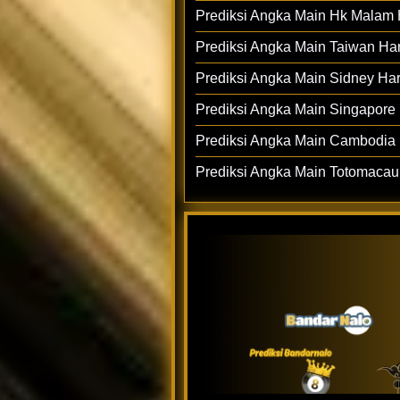
Prediksi Angka Main Hk Malam 
Prediksi Angka Main Taiwan Ha
Prediksi Angka Main Sidney Har
Prediksi Angka Main Singapore
Prediksi Angka Main Cambodia 
Prediksi Angka Main Totomacau