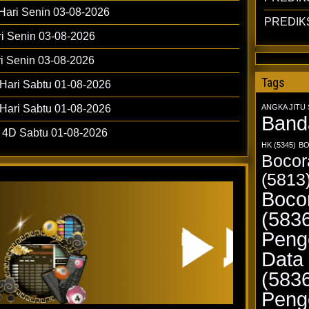
Hari Senin 03-08-2026
PREDIK
ri Senin 03-08-2026
i Senin 03-08-2026
Tags
 Hari Sabtu 01-08-2026
Hari Sabtu 01-08-2026
ANGKA JITU
Band
 4D Sabtu 01-08-2026
HK
(5345)
B
Bocor
(5813
Bocor
(583
Peng
Data
(583
Peng