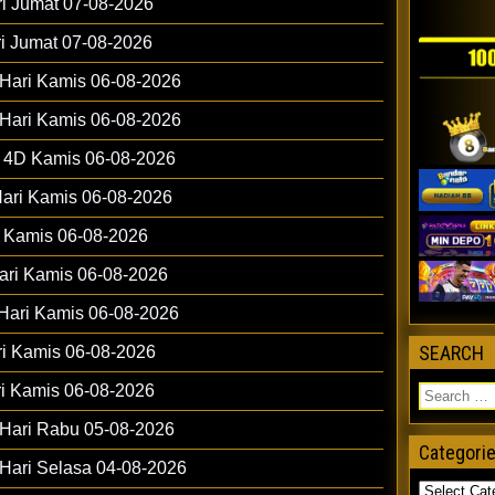
ri Jumat 07-08-2026
ri Jumat 07-08-2026
 Hari Kamis 06-08-2026
Hari Kamis 06-08-2026
u 4D Kamis 06-08-2026
Hari Kamis 06-08-2026
i Kamis 06-08-2026
ari Kamis 06-08-2026
Hari Kamis 06-08-2026
SEARCH
ri Kamis 06-08-2026
ri Kamis 06-08-2026
 Hari Rabu 05-08-2026
Categori
Hari Selasa 04-08-2026