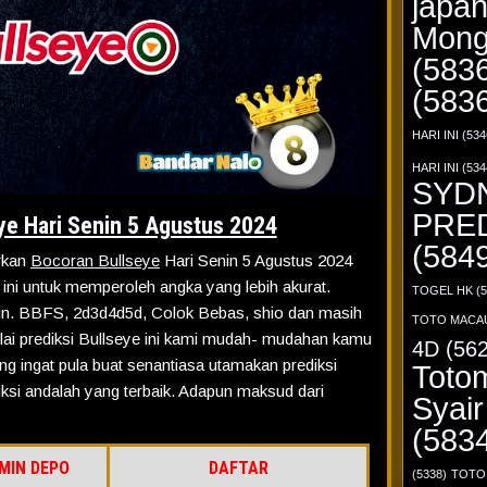
japa
Mong
(583
(583
HARI INI
(534
HARI INI
(534
SYD
PRED
ye Hari Senin 5 Agustus 2024
(584
rkan
Bocoran Bullseye
Hari Senin 5 Agustus 2024
ni untuk memperoleh angka yang lebih akurat.
TOGEL HK
(5
ain. BBFS, 2d3d4d5d, Colok Bebas, shio dan masih
TOTO MACA
 nilai prediksi Bullseye ini kami mudah- mudahan kamu
4D
(562
ng ingat pula buat senantiasa utamakan prediksi
Toto
iksi andalah yang terbaik. Adapun maksud dari
Syai
(583
MIN DEPO
DAFTAR
(5338)
TOTO