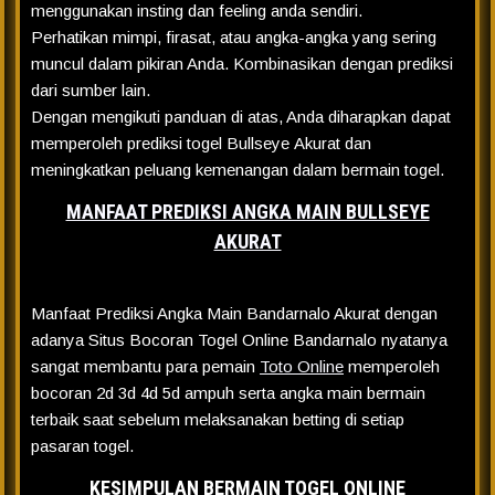
menggunakan insting dan feeling anda sendiri.
Perhatikan mimpi, firasat, atau angka-angka yang sering
muncul dalam pikiran Anda. Kombinasikan dengan prediksi
dari sumber lain.
Dengan mengikuti panduan di atas, Anda diharapkan dapat
memperoleh prediksi togel Bullseye Akurat dan
meningkatkan peluang kemenangan dalam bermain togel.
MANFAAT PREDIKSI ANGKA MAIN BULLSEYE
AKURAT
Manfaat Prediksi Angka Main Bandarnalo Akurat dengan
adanya Situs Bocoran Togel Online Bandarnalo nyatanya
sangat membantu para pemain
Toto Online
memperoleh
bocoran 2d 3d 4d 5d ampuh serta angka main bermain
terbaik saat sebelum melaksanakan betting di setiap
pasaran togel.
KESIMPULAN BERMAIN TOGEL ONLINE