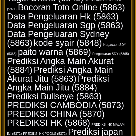
Bocoran Toto Online
(5863)
(5371)
Data Pengeluaran Hk
(5863)
Data Pengeluaran Sgp
(5863)
Data Pengeluaran Sydney
(5863)
kode syair
(5848)
Nagasaon SDY
paito warna
(5869)
(5365)
Pengeluaran SDY
(5365)
Prediksi Angka Main Akurat
(5884)
Prediksi Angka Main
Akurat Jitu
(5863)
Prediksi
Angka Main Jitu
(5884)
Prediksi Bullseye
(5863)
PREDIKSI CAMBODIA
(5873)
PREDIKSI CHINA
(5870)
PREDIKSI HK
(5868)
PREDIKSI HK MALAM
Prediksi japan
INI
(5372)
PREDIKSI HK POOLS
(5372)