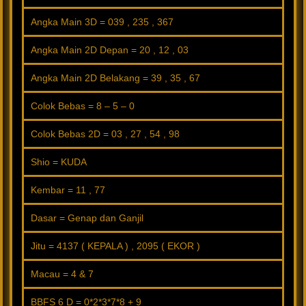
Angka Main 3D = 039 , 235 , 367
Angka Main 2D Depan = 20 , 12
, 03
Angka Main 2D Belakang = 39 , 35 , 67
Colok Bebas = 8 – 5 – 0
Colok Bebas 2D = 03 , 27 , 54 , 98
Shio = KUDA
Kembar = 11 , 77
Dasar = Genap dan Ganjil
Jitu = 4137 ( KEPALA ) , 2095 ( EKOR )
Macau = 4 & 7
BBFS 6 D = 0*2*3*7*8 + 9