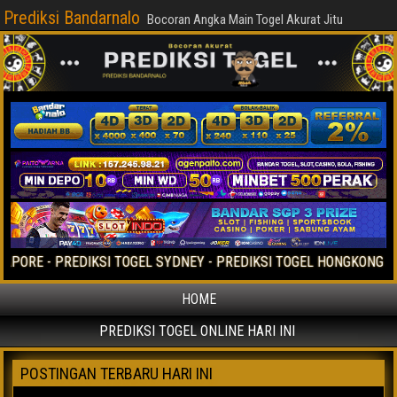
Prediksi Bandarnalo
Bocoran Angka Main Togel Akurat Jitu
REDIKSI TOGEL SYDNEY - PREDIKSI TOGEL HONGKONG ANGKA MAIN 
HOME
PREDIKSI TOGEL ONLINE HARI INI
POSTINGAN TERBARU HARI INI