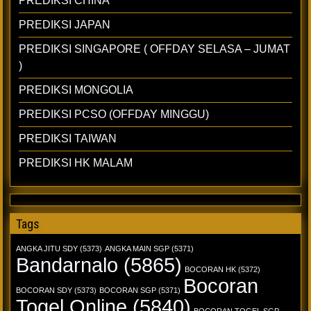
PREDIKSI CHINA
PREDIKSI JAPAN
PREDIKSI SINGAPORE ( OFFDAY SELASA – JUMAT
)
PREDIKSI MONGOLIA
PREDIKSI PCSO (OFFDAY MINGGU)
PREDIKSI TAIWAN
PREDIKSI HK MALAM
Tags
ANGKA JITU SDY
(5373)
ANGKA MAIN SGP
(5371)
Bandarnalo
(5865)
BOCORAN HK
(5372)
Bocoran
BOCORAN SDY
(5373)
BOCORAN SGP
(5371)
Togel Online
(5840)
BOCORAN TOGEL SGP