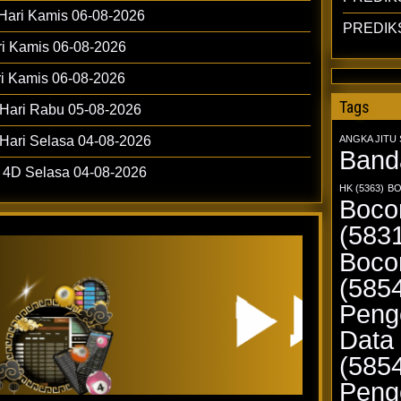
Hari Kamis 06-08-2026
PREDIK
ri Kamis 06-08-2026
ri Kamis 06-08-2026
Tags
 Hari Rabu 05-08-2026
Hari Selasa 04-08-2026
ANGKA JITU
Band
 4D Selasa 04-08-2026
HK
(5363)
B
Boco
(583
Bocor
(585
Peng
Data
(585
Peng