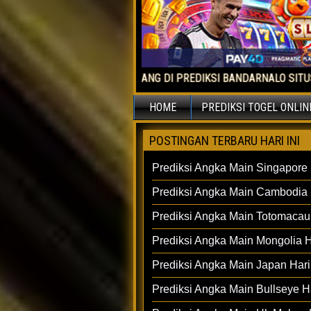
MAT DATANG DI PREDIKSI BANDARNALO SITUS TOGEL RESMI BOCORA
HOME
PREDIKSI TOGEL ONLINE
POSTINGAN TERBARU HARI INI
Prediksi Angka Main Singapore
Prediksi Angka Main Cambodia 
Prediksi Angka Main Totomaca
Prediksi Angka Main Mongolia 
Prediksi Angka Main Japan Har
Prediksi Angka Main Bullseye H