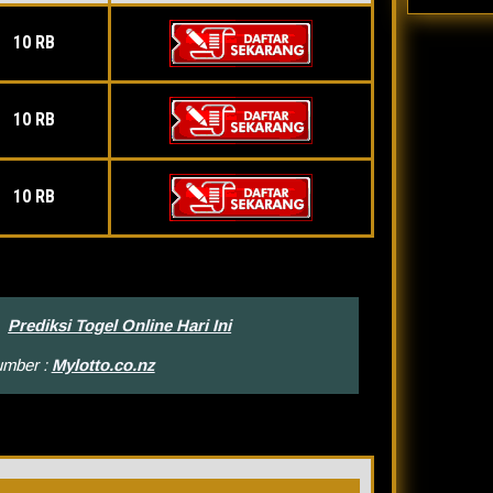
10 RB
10 RB
10 RB
 :
Prediksi Togel Online Hari Ini
mber :
Mylotto.co.nz