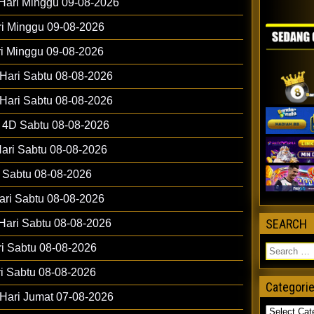
Hari Minggu 09-08-2026
ri Minggu 09-08-2026
ri Minggu 09-08-2026
 Hari Sabtu 08-08-2026
Hari Sabtu 08-08-2026
 4D Sabtu 08-08-2026
Hari Sabtu 08-08-2026
i Sabtu 08-08-2026
ari Sabtu 08-08-2026
SEARCH
Hari Sabtu 08-08-2026
ri Sabtu 08-08-2026
i Sabtu 08-08-2026
Categori
Hari Jumat 07-08-2026