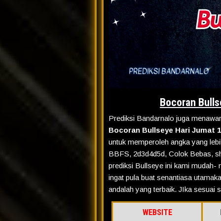
Bocoran Bulls
Prediksi Bandarnalo juga menawar
Bocoran Bullseye Hari Jumat 1
untuk memperoleh angka yang lebih
BBFS, 2d3d4d5d, Colok Bebas, shio 
prediksi Bullseye ini kami mudah
ingat pula buat senantiasa utamaka
andalah yang terbaik. JIka sesuai sil
WEBSITE