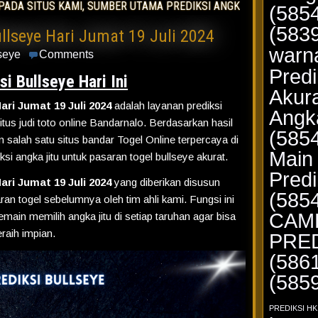
MBER UTAMA PREDIKSI ANGKA MAIN DARI SITUS TOGEL ONLINE B
(585
(583
llseye Hari Jumat 19 Juli 2024
warn
seye
Comments
Predi
si Bullseye Hari Ini
Akur
ari Jumat 19 Juli 2024
adalah layanan prediksi
Angka
itus judi toto online Bandarnalo. Berdasarkan hasil
(585
salah satu situs bandar Togel Online terpercaya di
Main 
i angka jitu untuk pasaran togel bullseye akurat.
Predi
ari Jumat 19 Juli 2024
yang diberikan disusun
(585
ran togel sebelumnya oleh tim ahli kami. Fungsi ini
CAM
ain memilih angka jitu di setiap taruhan agar bisa
aih impian.
PRED
(586
(585
PREDIKSI H