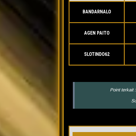
BANDARNALO
AGEN PAITO
SLOTINDO62
Point terkait
Su